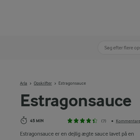
Søg på kategori
Indtast søgeord for 
Arla
Opskrifter
Estragonsauce
Estragonsauce
45 MIN
(7)
Kommentarer
•
Estragonsauce er en dejlig ægte sauce lavet på en