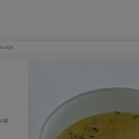
at søge
 (0)