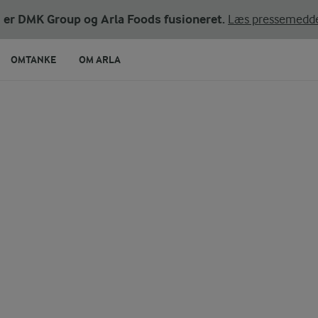
ni er DMK Group og Arla Foods fusioneret.
Læs pressemedde
OMTANKE
OM ARLA