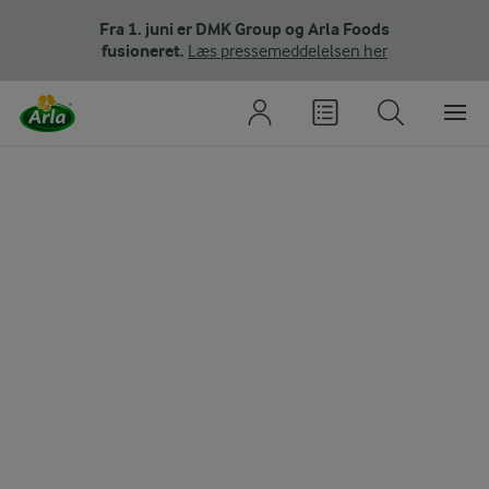
Fra 1. juni er DMK Group og Arla Foods
fusioneret.
Læs pressemeddelelsen her