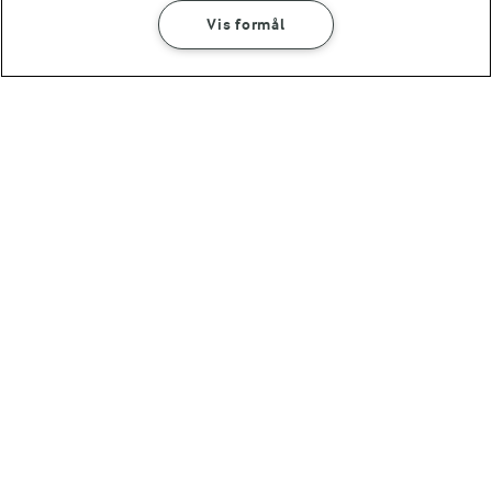
Vis formål
SÅDAN GØR DU
INGREDIENSER
For at se denne video skal du give tilladelse
til de nødvendige cookies.
GIV TILLADELSE HER
35 MIN
Frisk tomatsauce med pasta
RELATERET VIDEO
Sådan knuser og hakker du hvidløg
Karolines køkken viser, hvordan du nemt knuser eller
hakker et fed hvidløg.