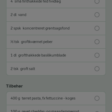
4
små finthakkede fed hvidløg
2 dl
vand
2 spsk
koncentreret grøntsagsfond
½ tsk
groftkværnet peber
1 dl
grofthakkede basilikumblade
2 tsk
groft salt
Tilbehør
400 g
tørret pasta, fx fettuccine - koges
100 g
revet cheddar- og maasdammerost