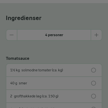
Ingredienser
4 personer
Tomatsauce
1½ kg
solmodne tomater (ca. kg)
40 g
smør
2
grofthakkede løg (ca. 150 g)