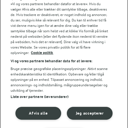
3,7 g
Protein:
»Vi og vores partnere behandler datafor at levere«. Hvis du
vælger Afvis alle eller trækker dit samtykke tilbage, deaktiveres
de. Hvis trackere er deaktiveret, er noget indhold og annoncer,
3 g
Fedt:
du ser, muligvis ikke så relevant for dig. Du kan til enhver tid få
vist denne menu igen for at ændre dine valg eller trække
samtykke tilbage når som helst ved at klikke Vis formål på linket
14,5 g
Kulhydrat:
nederst på websiden [eller det flydende ikon nederst til venstre
på websiden, hvis det er relevant]. Dine valg vil have virkning i
vores Website. Se vores privatliv politik for at få flere
oplysninger.
Cookie politik
Vi og vores partnere behandler data for at levere:
Bruge præcise geografiske placeringsoplysninger. Aktivt scanne
enhedskarakteristika til identifikation. Opbevare og/eller tilgå
oplysninger på en enhed. Tilpasset annoncering og indhold,
25 MIN
annoncerings- og indholdsmåling, målgruppeundersøgelser og
Spaghetti med kylling og
udvikling af tjenester.
tomatsauce
Liste over partnere (leverandører)
(74)
Afvis alle
Jeg accepterer