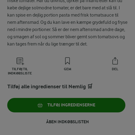
friske tomater. Har du drivhus, dyrker på friland eller kan du
købe dejlige solmodne tomater, er det bare med at slå til. I
kan spise en dejlig portion pasta med frisk tomatsauce til
nem aftensmad. Og du kan lave en kæmpe grydefuld og fryse
ned i mindre portioner. Så er der nem aftensmad andre dage,
og smagen af sol og sommer bliver gemt som tomatsovs og
kan tages frem når du lige trænger til det.
TILFØJ TIL
GEM
DEL
INDKØBSLISTE
Tilføj alle ingredienser til Nemlig 🛒
TILFØJ INGREDIENSERNE
ÅBEN INDKØBSLISTEN