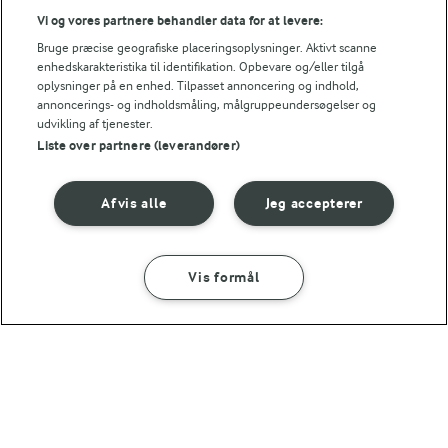
3,9 g
Fedt:
Vi og vores partnere behandler data for at levere:
Bruge præcise geografiske placeringsoplysninger. Aktivt scanne
10,7 g
Kulhydrat:
enhedskarakteristika til identifikation. Opbevare og/eller tilgå
oplysninger på en enhed. Tilpasset annoncering og indhold,
annoncerings- og indholdsmåling, målgruppeundersøgelser og
udvikling af tjenester.
Liste over partnere (leverandører)
Afvis alle
Jeg accepterer
3 TIMER
Frugtsalat med råcreme
(138)
Vis formål
SÅDAN GØR DU
INGREDIENSER
23 TIMER 59 MIN
Frugt i gele
Andre gode forslag