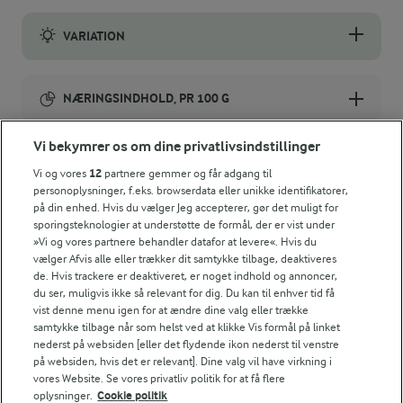
VARIATION
Opskriften kan laves med alverdens frisk frugt og bær.
NÆRINGSINDHOLD, PR 100 G
Energiindhold:
Vi bekymrer os om dine privatlivsindstillinger
En anden skøn dessert med med frugt.
Vi og vores
12
partnere gemmer og får adgang til
453 kJ / 108 kcal
personoplysninger, f.eks. browserdata eller unikke identifikatorer,
på din enhed. Hvis du vælger Jeg accepterer, gør det muligt for
Energifordeling
sporingsteknologier at understøtte de formål, der er vist under
»Vi og vores partnere behandler datafor at levere«. Hvis du
vælger Afvis alle eller trækker dit samtykke tilbage, deaktiveres
ENERGI PR 100 G
de. Hvis trackere er deaktiveret, er noget indhold og annoncer,
du ser, muligvis ikke så relevant for dig. Du kan til enhver tid få
vist denne menu igen for at ændre dine valg eller trække
0,6 g
Fiber:
samtykke tilbage når som helst ved at klikke Vis formål på linket
nederst på websiden [eller det flydende ikon nederst til venstre
på websiden, hvis det er relevant]. Dine valg vil have virkning i
2 g
Protein:
vores Website. Se vores privatliv politik for at få flere
oplysninger.
Cookie politik