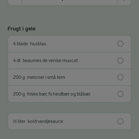
Frugt i gele
4 blade
husblas
4 dl
beaumes de venise muscat
200 g
meloner i små tern
200 g
friske bær, fx hindbær og blåbær
½ liter
kold vaniljesauce