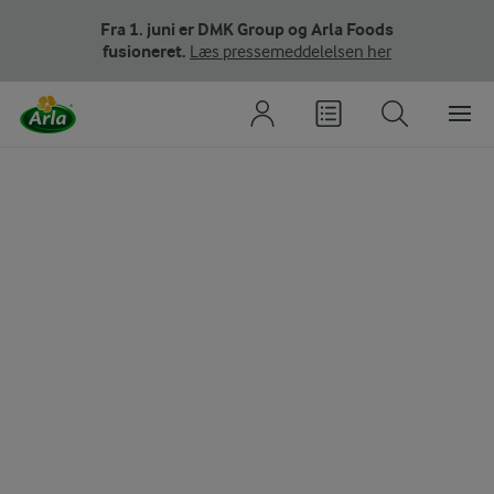
Fra 1. juni er DMK Group og Arla Foods
fusioneret.
Læs pressemeddelelsen her