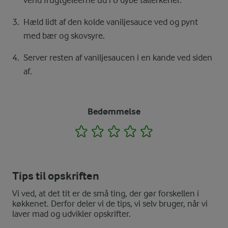
vend frugtgeleerne ud i 6 dybe tallerkener.
Hæld lidt af den kolde vaniljesauce ved og pynt
med bær og skovsyre.
Server resten af vaniljesaucen i en kande ved siden
af.
Bedømmelse
1
2
3
4
5
Tips til opskriften
Vi ved, at det tit er de små ting, der gør forskellen i
køkkenet. Derfor deler vi de tips, vi selv bruger, når vi
laver mad og udvikler opskrifter.