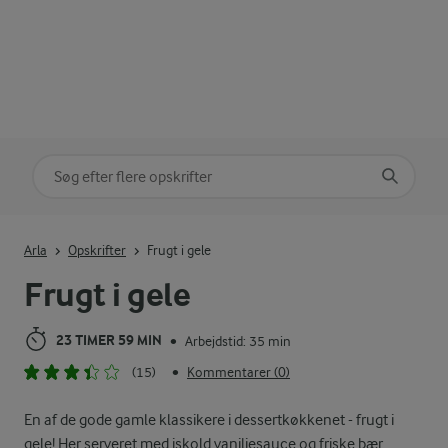
Søg på kategori
Indtast søgeord for at søge
Arla
Opskrifter
Frugt i gele
Frugt i gele
23 TIMER 59 MIN
Arbejdstid: 35 min
•
(15)
Kommentarer (0)
•
En af de gode gamle klassikere i dessertkøkkenet - frugt i
gele! Her serveret med iskold vaniljesauce og friske bær.