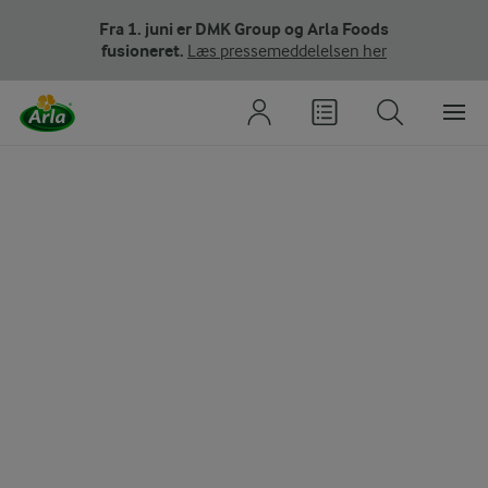
Fra 1. juni er DMK Group og Arla Foods
fusioneret.
Læs pressemeddelelsen her