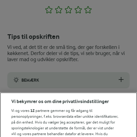
1
2
3
4
5
Tips til opskriften
Vi ved, at det tit er de små ting, der gør forskellen i
køkkenet. Derfor deler vi de tips, vi selv bruger, når vi
laver mad og udvikler opskrifter.
BEMÆRK
Vær opmærksom på hvilken gran, du vælger - og brug ikke taks "A
Vi bekymrer os om dine privatlivsindstillinger
VARIATION
Vi og vores
12
partnere gemmer og får adgang til
Du kan erstatte snaps med vodka. Og hvis du ønsker en hvid gl
personoplysninger, f.eks. browserdata eller unikke identifikatorer,
NÆRINGSINDHOLD, PR 100 G
på din enhed. Hvis du vælger Jeg accepterer, gør det muligt for
sporingsteknologier at understøtte de formål, der er vist under
»Vi og vores partnere behandler datafor at levere«. Hvis du