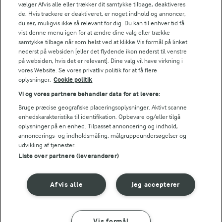
Energiindhold:
vælger Afvis alle eller trækker dit samtykke tilbage, deaktiveres
Her har du en anden lidt utraditionel gløgg - men
de. Hvis trackere er deaktiveret, er noget indhold og annoncer,
uha, den smager også godt.
746 kJ / 178 kcal
du ser, muligvis ikke så relevant for dig. Du kan til enhver tid få
vist denne menu igen for at ændre dine valg eller trække
samtykke tilbage når som helst ved at klikke Vis formål på linket
Energifordeling
nederst på websiden [eller det flydende ikon nederst til venstre
på websiden, hvis det er relevant]. Dine valg vil have virkning i
ENERGI PR 100 G
vores Website. Se vores privatliv politik for at få flere
oplysninger.
Cookie politik
Vi og vores partnere behandler data for at levere:
0,3 g
Fiber:
Bruge præcise geografiske placeringsoplysninger. Aktivt scanne
enhedskarakteristika til identifikation. Opbevare og/eller tilgå
0 g
Protein:
oplysninger på en enhed. Tilpasset annoncering og indhold,
annoncerings- og indholdsmåling, målgruppeundersøgelser og
udvikling af tjenester.
0 g
Fedt:
Liste over partnere (leverandører)
39,1 g
Kulhydrat:
Afvis alle
Jeg accepterer
Vis formål