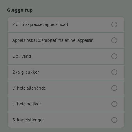
Gløggsirup
2 dl
friskpresset appelsinsaft
Appelsinskal (usprøjtet) fra en hel appelsin
1 dl
vand
275 g
sukker
7
hele allehånde
7
hele nelliker
3
kanelstænger