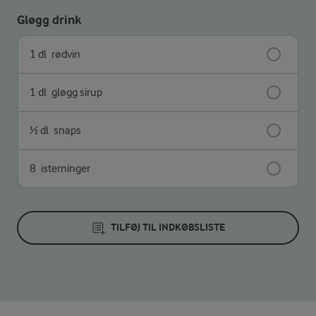
Gløgg drink
1 dl
rødvin
1 dl
gløgg sirup
½ dl
snaps
8
isterninger
TILFØJ TIL INDKØBSLISTE