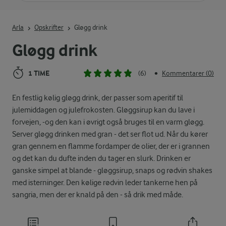
Indtast søgeord for at søge
Arla
Opskrifter
Gløgg drink
Gløgg drink
1 TIME
(6)
Kommentarer (0)
•
En festlig kølig gløgg drink, der passer som aperitif til
julemiddagen og julefrokosten. Gløggsirup kan du lave i
forvejen, -og den kan i øvrigt også bruges til en varm gløgg.
Server gløgg drinken med gran - det ser flot ud. Når du kører
gran gennem en flamme fordamper de olier, der er i grannen
og det kan du dufte inden du tager en slurk. Drinken er
ganske simpel at blande - gløggsirup, snaps og rødvin shakes
med isterninger. Den kølige rødvin leder tankerne hen på
sangria, men der er knald på den - så drik med måde.