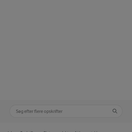
Søg på kategori
Indtast søgeord for at søge