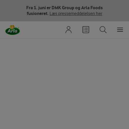
Fra 1. juni er DMK Group og Arla Foods
fusioneret.
Læs pressemeddelelsen her