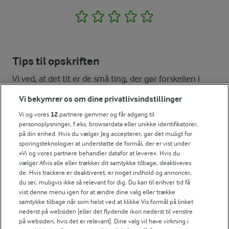
1
2
3
4
5
Tips til opskriften
Vi ved, at det tit er de små ting, der gør forskellen i
køkkenet. Derfor deler vi de tips, vi selv bruger, når vi
Vi bekymrer os om dine privatlivsindstillinger
laver mad og udvikler opskrifter.
Vi og vores
12
partnere gemmer og får adgang til
personoplysninger, f.eks. browserdata eller unikke identifikatorer,
på din enhed. Hvis du vælger Jeg accepterer, gør det muligt for
TILBEREDNINGSTIP
sporingsteknologier at understøtte de formål, der er vist under
»Vi og vores partnere behandler datafor at levere«. Hvis du
Du kan bruge andre syrnede produkter, men juster evt. konsisten
vælger Afvis alle eller trækker dit samtykke tilbage, deaktiveres
TILBEREDNINGSTIP
de. Hvis trackere er deaktiveret, er noget indhold og annoncer,
du ser, muligvis ikke så relevant for dig. Du kan til enhver tid få
Hørfrøene fungerer i denne opskrift som bindemiddel i stedet f
vist denne menu igen for at ændre dine valg eller trække
samtykke tilbage når som helst ved at klikke Vis formål på linket
NÆRINGSINDHOLD, PR 100 G
nederst på websiden [eller det flydende ikon nederst til venstre
på websiden, hvis det er relevant]. Dine valg vil have virkning i