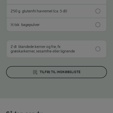
250 g
glutenfri havremel (ca. 5 dl)
½ tsk
bagepulver
2 dl
blandede kerner og frø, fx
græskarkerner, sesamfrø eller lignende
TILFØJ TIL INDKØBSLISTE