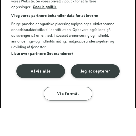
Energiindhold:
vores Website. Se vores privatliv politik for at få flere
Lyst til mere glutenfrit bagværk? Så prøv denne
oplysninger.
Cookie politik
tærtebund.
790 kJ / 189 kcal
Vi og vores partnere behandler data for at levere:
Bruge præcise geografiske placeringsoplysninger. Aktivt scanne
Energifordeling
enhedskarakteristika til identifikation. Opbevare og/eller tilgå
oplysninger på en enhed. Tilpasset annoncering og indhold,
annoncerings- og indholdsmåling, målgruppeundersøgelser og
ENERGI PR 100 G
udvikling af tjenester.
Liste over partnere (leverandører)
5 g
Fiber:
Afvis alle
Jeg accepterer
7,6 g
Protein:
7,8 g
Fedt:
Vis formål
SÅDAN GØR DU
INGREDIENSER
21,9 g
Kulhydrat:
1 TIME 15 MIN
Gluten- og laktosefri kernestykker