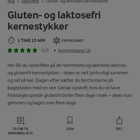
Arla
Opskrifter
Gluten- og laktosefri kernestykker
Gluten- og laktosefri
kernestykker
1 TIME 15 MIN
FRYSEEGNET
(12)
Kommentarer (3)
•
Her får du opskriften på de nemmeste og lækreste laktose-
og glutenfri kernestykker – dejen er rørt lynhurtigt sammen
og sat på køl. Dagen efter sætter du blot bollerne på
bagepladen med en ske. Genial opskrift, hvis du vil have
friskbagte sprøde glutenfri boller flere dage i træk – dejen kan
gemmes og bages over flere dage.
TILFØJ TIL
GEM
DEL
INDKØBSLISTE