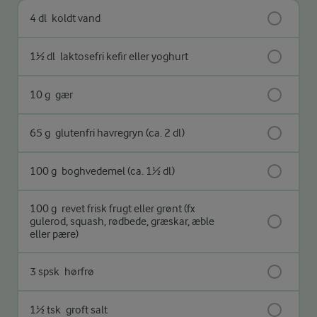
4 dl
koldt vand
1½ dl
laktosefri kefir eller yoghurt
10 g
gær
65 g
glutenfri havregryn (ca. 2 dl)
100 g
boghvedemel (ca. 1½ dl)
100 g
revet frisk frugt eller grønt (fx
gulerod, squash, rødbede, græskar, æble
eller pære)
3 spsk
hørfrø
1½ tsk
groft salt