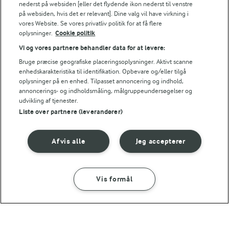
nederst på websiden [eller det flydende ikon nederst til venstre
på websiden, hvis det er relevant]. Dine valg vil have virkning i
Energiindhold:
En anden skøn variant af hakkebøffen....
vores Website. Se vores privatliv politik for at få flere
oplysninger.
Cookie politik
542 kJ / 129 kcal
Vi og vores partnere behandler data for at levere:
Energifordeling
Bruge præcise geografiske placeringsoplysninger. Aktivt scanne
enhedskarakteristika til identifikation. Opbevare og/eller tilgå
oplysninger på en enhed. Tilpasset annoncering og indhold,
ENERGI PR 100 G
annoncerings- og indholdsmåling, målgruppeundersøgelser og
udvikling af tjenester.
Liste over partnere (leverandører)
2,3 g
Fiber:
9,4 g
Protein:
Afvis alle
Jeg accepterer
4,3 g
Fedt:
Vis formål
SÅDAN GØR DU
INGREDIENSER
13,1 g
Kulhydrat: