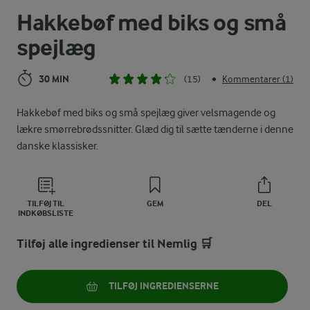
Hakkebøf med biks og små
spejlæg
30 MIN
(15)
Kommentarer (1)
•
Hakkebøf med biks og små spejlæg giver velsmagende og
lækre smørrebrødssnitter. Glæd dig til sætte tænderne i denne
danske klassisker.
TILFØJ TIL
GEM
DEL
INDKØBSLISTE
Tilføj alle ingredienser til Nemlig 🛒
TILFØJ INGREDIENSERNE