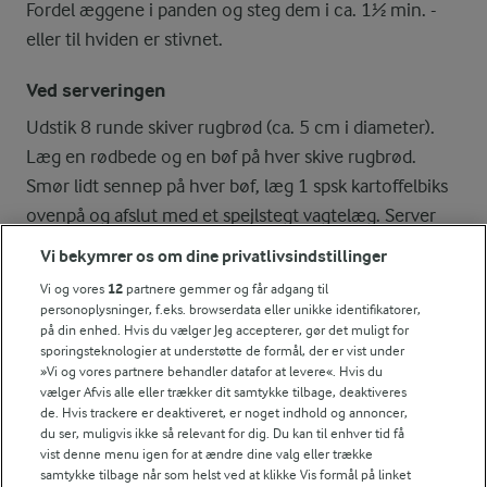
Fordel æggene i panden og steg dem i ca. 1½ min. -
eller til hviden er stivnet.
Ved serveringen
Udstik 8 runde skiver rugbrød (ca. 5 cm i diameter).
Læg en rødbede og en bøf på hver skive rugbrød.
Smør lidt sennep på hver bøf, læg 1 spsk kartoffelbiks
ovenpå og afslut med et spejlstegt vagtelæg. Server
straks.
Vi bekymrer os om dine privatlivsindstillinger
Vi og vores
12
partnere gemmer og får adgang til
personoplysninger, f.eks. browserdata eller unikke identifikatorer,
Bedømmelse
på din enhed. Hvis du vælger Jeg accepterer, gør det muligt for
sporingsteknologier at understøtte de formål, der er vist under
1
2
3
4
5
»Vi og vores partnere behandler datafor at levere«. Hvis du
vælger Afvis alle eller trækker dit samtykke tilbage, deaktiveres
de. Hvis trackere er deaktiveret, er noget indhold og annoncer,
du ser, muligvis ikke så relevant for dig. Du kan til enhver tid få
vist denne menu igen for at ændre dine valg eller trække
NÆRINGSINDHOLD, PR 100 G
samtykke tilbage når som helst ved at klikke Vis formål på linket