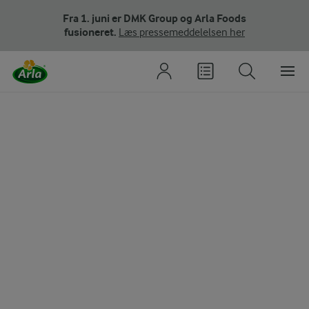
Fra 1. juni er DMK Group og Arla Foods
fusioneret.
Læs pressemeddelelsen her