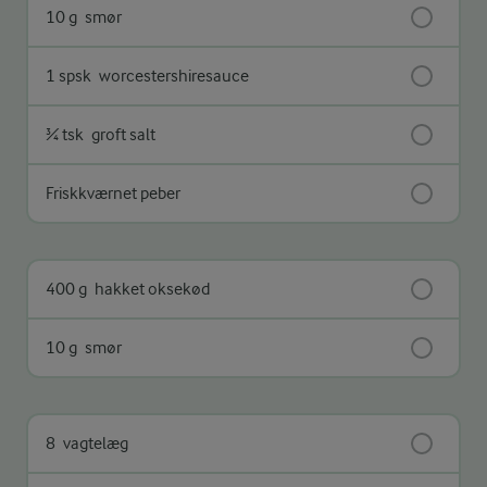
10 g
smør
1 spsk
worcestershiresauce
¾ tsk
groft salt
Friskkværnet peber
400 g
hakket oksekød
10 g
smør
8
vagtelæg