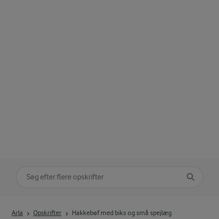
Søg på kategori
Indtast søgeord for at søge
Arla
Opskrifter
Hakkebøf med biks og små spejlæg