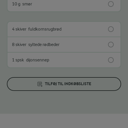
10 g
smør
4 skiver
fuldkornsrugbrød
8 skiver
syltede rødbeder
1 spsk
dijonsennep
TILFØJ TIL INDKØBSLISTE