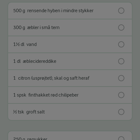
500 g
rensende hyben i mindre stykker
300 g
æbler i små tern
1½ dl
vand
1 dl
æblecidereddike
1
citron (usprøjtet), skal og saft heraf
1 spsk
finthakket rød chilipeber
½ tsk
groft salt
250 g
rørsukker