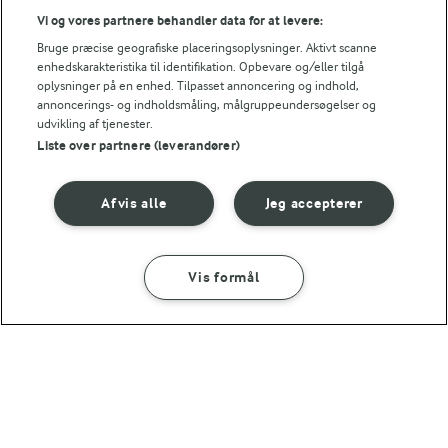
Vi og vores partnere behandler data for at levere:
44,1 g
Kulhydrat:
Bruge præcise geografiske placeringsoplysninger. Aktivt scanne
enhedskarakteristika til identifikation. Opbevare og/eller tilgå
oplysninger på en enhed. Tilpasset annoncering og indhold,
annoncerings- og indholdsmåling, målgruppeundersøgelser og
udvikling af tjenester.
Liste over partnere (leverandører)
30 MIN
Kylling og grøntsager i wok
Afvis alle
Jeg accepterer
(14)
Vis formål
SÅDAN GØR DU
INGREDIENSER
1 TIME 25 MIN
Andre gode forslag
Hybenchutney