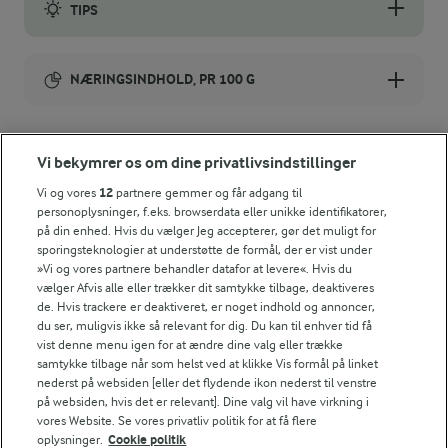
TIPS
Holdbarheden på hybenchutneyen forlænges, hvis den tilsættes l
NÆRINGSINDHOLD, PR 100 G
Energiindhold:
Prøv at servere hybenchutney til denne wok.
Vi bekymrer os om dine privatlivsindstillinger
797 kJ / 191 kcal
Vi og vores
12
partnere gemmer og får adgang til
personoplysninger, f.eks. browserdata eller unikke identifikatorer,
Energifordeling
på din enhed. Hvis du vælger Jeg accepterer, gør det muligt for
sporingsteknologier at understøtte de formål, der er vist under
»Vi og vores partnere behandler datafor at levere«. Hvis du
ENERGI PR 100 G
vælger Afvis alle eller trækker dit samtykke tilbage, deaktiveres
de. Hvis trackere er deaktiveret, er noget indhold og annoncer,
4,8 g
Fiber:
du ser, muligvis ikke så relevant for dig. Du kan til enhver tid få
vist denne menu igen for at ændre dine valg eller trække
samtykke tilbage når som helst ved at klikke Vis formål på linket
1,5 g
Protein:
nederst på websiden [eller det flydende ikon nederst til venstre
på websiden, hvis det er relevant]. Dine valg vil have virkning i
vores Website. Se vores privatliv politik for at få flere
0,6 g
Fedt:
oplysninger.
Cookie politik