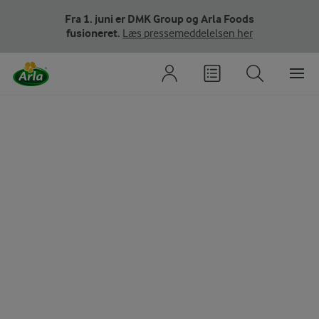
Fra 1. juni er DMK Group og Arla Foods
fusioneret.
Læs pressemeddelelsen her