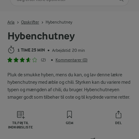
Indtast søgeord for at søge
Arla
Opskrifter
Hybenchutney
Hybenchutney
1 TIME 25 MIN
Arbejdstid: 20 min
•
(2)
Kommentarer (0)
•
Pluk de smukke hyben, mens du kan, og lav denne lækre
hybenchutney med æble og chili. Styrken kan du variere med
typen og mængden af chili, du bruger. Hybenchutneyen
smager godt som tilbehør til oste og til krydrede varme retter.
TILFØJ TIL
GEM
DEL
INDKØBSLISTE