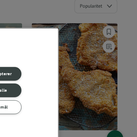
Popularitet
pterer
alle
rmål
15 MIN