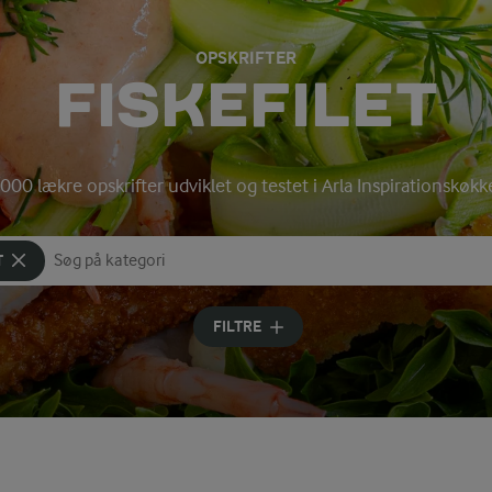
OPSKRIFTER
FISKEFILET
000 lækre opskrifter udviklet og testet i Arla Inspirationskøk
T
Søg på kategori
Indtast søgeord for at søge
FILTRE