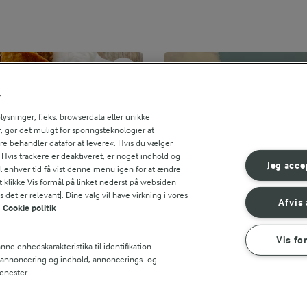
r
sninger, f.eks. browserdata eller unikke
, gør det muligt for sporingsteknologier at
ere behandler datafor at levere«. Hvis du vælger
. Hvis trackere er deaktiveret, er noget indhold og
Jeg acce
til enhver tid få vist denne menu igen for at ændre
t klikke Vis formål på linket nederst på websiden
 det er relevant]. Dine valg vil have virkning i vores
Afvis 
Cookie politik
Vis fo
ne enhedskarakteristika til identifikation.
t annoncering og indhold, annoncerings- og
enester.