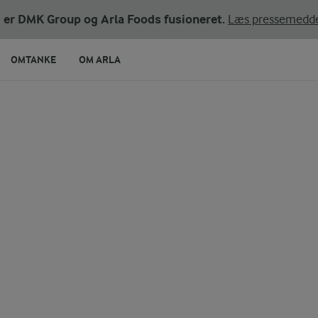
ni er DMK Group og Arla Foods fusioneret.
Læs pressemedde
OMTANKE
OM ARLA