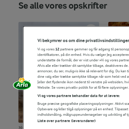
Se alle vores opskrifter
Vi bekymrer os om dine privatlivsindstillinge
Vi og vores
12
partnere gemmer og får adgang til personoply
identifikatorer, på din enhed. Hvis du vælger Jeg accepterer
understøtte de formål, der er vist under »Vi og vores partn
Afvis alle eller trækker dit samtykke tilbage, deaktiveres de
annoncer, du ser, muligvis ikke så relevant for dig. Du kan 
dine valg eller trække samtykke tilbage når som helst ved a
[eller det flydende ikon nederst til venstre på websiden, hvis
Website. Se vores privatliv politik for at få flere oplysninger.
Vi og vores partnere behandler data for at levere:
Bruge præcise geografiske placeringsoplysninger. Aktivt scan
Opbevare og/eller tilgå oplysninger på en enhed. Tilpasse
indholdsmåling, målgruppeundersøgelser og udvikling af tj
Liste over partnere (leverandører)
30 MIN
15 MIN