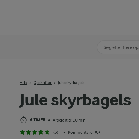
Søg på kategori
Indtast søgeord for 
Arla
Opskrifter
Jule skyrbagels
Jule skyrbagels
6 TIMER
Arbejdstid: 10 min
•
(3)
Kommentarer (0)
•