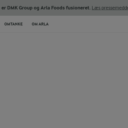
ni er DMK Group og Arla Foods fusioneret.
Læs pressemedde
OMTANKE
OM ARLA