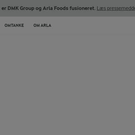
ni er DMK Group og Arla Foods fusioneret.
Læs pressemedde
OMTANKE
OM ARLA