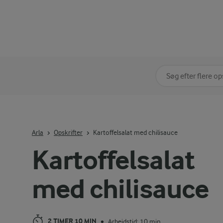
Søg på kategori
Indtast søgeord for 
Arla
Opskrifter
Kartoffelsalat med chilisauce
Kartoffelsalat
med chilisauce
2 TIMER 10 MIN
Arbejdstid: 10 min
•