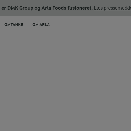
ni er DMK Group og Arla Foods fusioneret.
Læs pressemedde
OMTANKE
OM ARLA