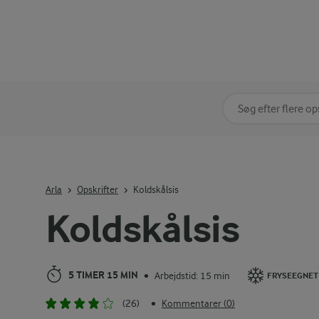
Søg på kategori
Indtast søgeord for 
Arla
Opskrifter
Koldskålsis
Koldskålsis
5 TIMER 15 MIN
Arbejdstid: 15 min
•
FRYSEEGNET
(26)
Kommentarer (0)
•