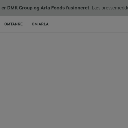
ni er DMK Group og Arla Foods fusioneret.
Læs pressemedde
OMTANKE
OM ARLA