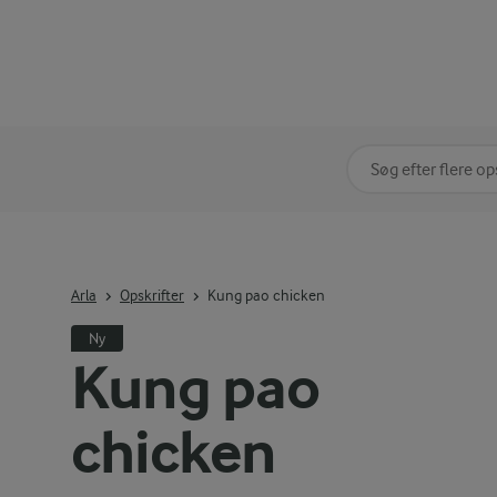
Søg på kategori
Indtast søgeord for 
Arla
Opskrifter
Kung pao chicken
Ny
Kung pao
chicken