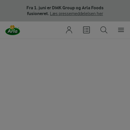
Fra 1. juni er DMK Group og Arla Foods
fusioneret.
Læs pressemeddelelsen her