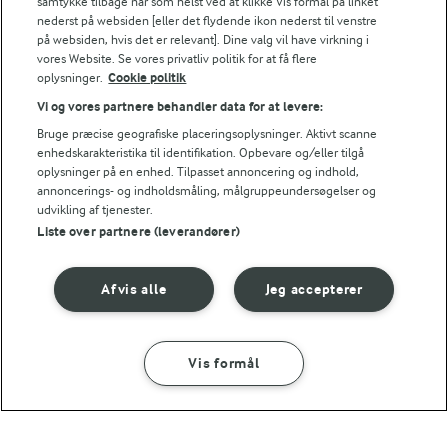
samtykke tilbage når som helst ved at klikke Vis formål på linket
nederst på websiden [eller det flydende ikon nederst til venstre
15,3 g
Fedt:
på websiden, hvis det er relevant]. Dine valg vil have virkning i
vores Website. Se vores privatliv politik for at få flere
oplysninger.
Cookie politik
45,7 g
Kulhydrat:
Vi og vores partnere behandler data for at levere:
Bruge præcise geografiske placeringsoplysninger. Aktivt scanne
enhedskarakteristika til identifikation. Opbevare og/eller tilgå
oplysninger på en enhed. Tilpasset annoncering og indhold,
annoncerings- og indholdsmåling, målgruppeundersøgelser og
udvikling af tjenester.
Liste over partnere (leverandører)
1 TIME 5 MIN
Squashkage
Afvis alle
Jeg accepterer
(231)
Vis formål
SÅDAN GØR DU
INGREDIENSER
LAKTOSEFRI MADLAVNING
Få tips til madlavning uden