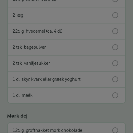
2
æg
225 g
hvedemel (ca. 4 dl)
2 tsk
bagepulver
2 tsk
vaniljesukker
1 dl
skyr, kvark eller græsk yoghurt
1 dl
mælk
Mørk dej
125 g
grofthakket mørk chokolade