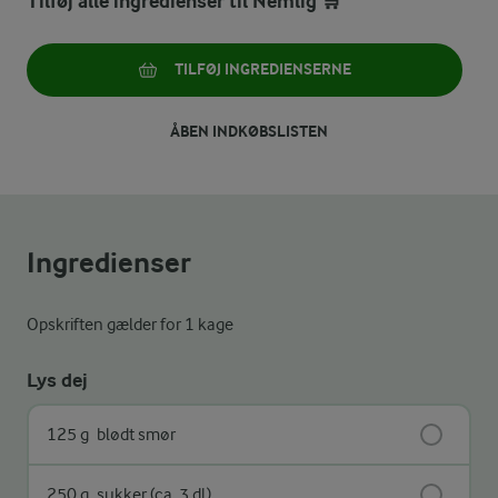
Tilføj alle ingredienser til Nemlig 🛒
TILFØJ INGREDIENSERNE
ÅBEN INDKØBSLISTEN
Ingredienser
Opskriften gælder for 1 kage
Lys dej
125 g
blødt smør
250 g
sukker (ca. 3 dl)