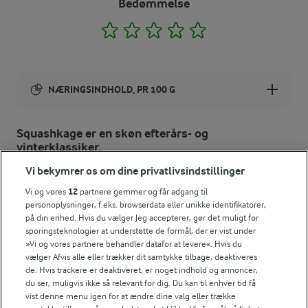
Bedømmelse
1
2
3
4
5
NÆRINGSINDHOLD, PR 100 G
Energiindhold:
Squashkage er en skøn efterårs- og
vinterklassiker.
1431 kJ / 342 kcal
Vi bekymrer os om dine privatlivsindstillinger
Energifordeling
Vi og vores
12
partnere gemmer og får adgang til
personoplysninger, f.eks. browserdata eller unikke identifikatorer,
på din enhed. Hvis du vælger Jeg accepterer, gør det muligt for
ENERGI PR 100 G
sporingsteknologier at understøtte de formål, der er vist under
»Vi og vores partnere behandler datafor at levere«. Hvis du
1,2 g
Fiber:
vælger Afvis alle eller trækker dit samtykke tilbage, deaktiveres
de. Hvis trackere er deaktiveret, er noget indhold og annoncer,
du ser, muligvis ikke så relevant for dig. Du kan til enhver tid få
5,2 g
Protein:
vist denne menu igen for at ændre dine valg eller trække