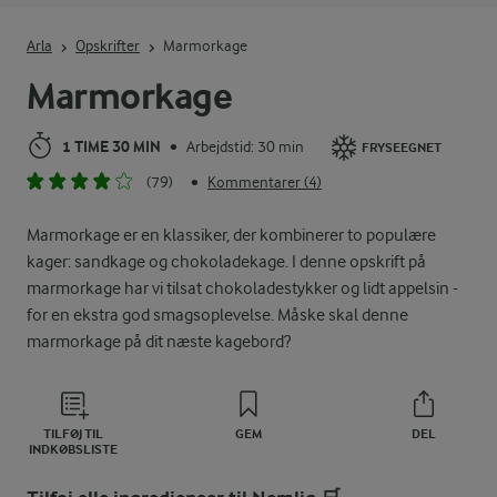
Indtast søgeord for at søge
Arla
Opskrifter
Marmorkage
Marmorkage
1 TIME 30 MIN
Arbejdstid: 30 min
•
FRYSEEGNET
(79)
Kommentarer (4)
•
Marmorkage er en klassiker, der kombinerer to populære
kager: sandkage og chokoladekage. I denne opskrift på
marmorkage har vi tilsat chokoladestykker og lidt appelsin -
for en ekstra god smagsoplevelse. Måske skal denne
marmorkage på dit næste kagebord?
TILFØJ TIL
GEM
DEL
INDKØBSLISTE