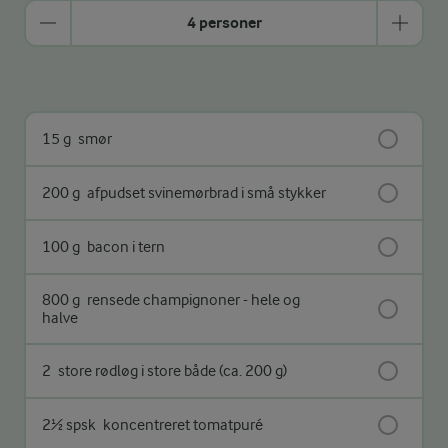
4 personer
15 g
smør
200 g
afpudset svinemørbrad i små stykker
100 g
bacon i tern
800 g
rensede champignoner - hele og
halve
2
store rødløg i store både (ca. 200 g)
2½ spsk
koncentreret tomatpuré