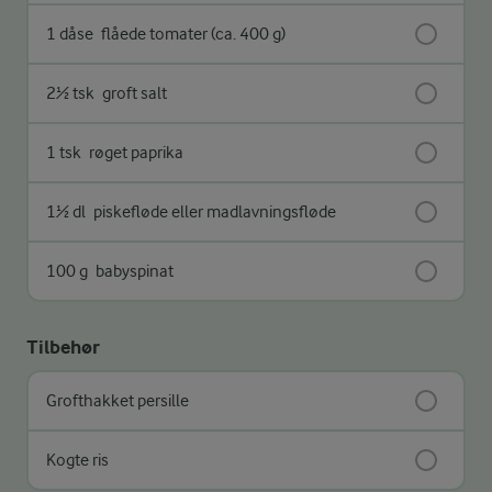
1 dåse
flåede tomater (ca. 400 g)
2½ tsk
groft salt
1 tsk
røget paprika
1½ dl
piskefløde eller madlavningsfløde
100 g
babyspinat
Tilbehør
Grofthakket persille
Kogte ris