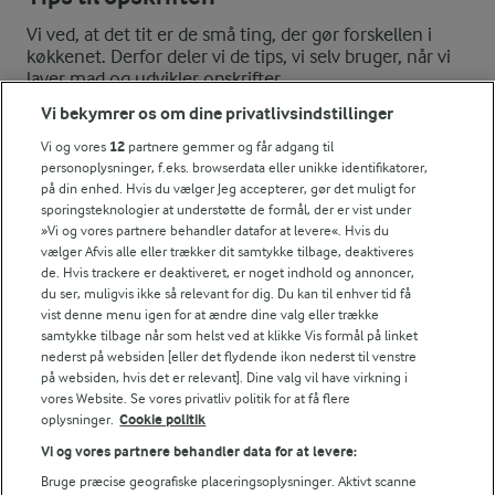
Vi ved, at det tit er de små ting, der gør forskellen i
køkkenet. Derfor deler vi de tips, vi selv bruger, når vi
laver mad og udvikler opskrifter.
Vi bekymrer os om dine privatlivsindstillinger
Vi og vores
12
partnere gemmer og får adgang til
TIPS
personoplysninger, f.eks. browserdata eller unikke identifikatorer,
på din enhed. Hvis du vælger Jeg accepterer, gør det muligt for
Ønsker du et alternativ til ris, så er perlespelt, byg, quinoa e
sporingsteknologier at understøtte de formål, der er vist under
NÆRINGSINDHOLD, PR 100 G
»Vi og vores partnere behandler datafor at levere«. Hvis du
vælger Afvis alle eller trækker dit samtykke tilbage, deaktiveres
de. Hvis trackere er deaktiveret, er noget indhold og annoncer,
Energiindhold:
du ser, muligvis ikke så relevant for dig. Du kan til enhver tid få
En enkel kålsalat er perfekt tilbehør til
vist denne menu igen for at ændre dine valg eller trække
mørbradgryden.
327 kJ / 78 kcal
samtykke tilbage når som helst ved at klikke Vis formål på linket
nederst på websiden [eller det flydende ikon nederst til venstre
på websiden, hvis det er relevant]. Dine valg vil have virkning i
Energifordeling
vores Website. Se vores privatliv politik for at få flere
oplysninger.
Cookie politik
ENERGI PR 100 G
Vi og vores partnere behandler data for at levere:
Bruge præcise geografiske placeringsoplysninger. Aktivt scanne