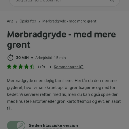
Indtast søgeord for at søge
Arla
Opskrifter
Mørbradgryde - med mere grønt
Mørbradgryde - med mere
grønt
30 MIN
Arbejdstid: 15 min
•
(19)
Kommentarer (0)
•
Mørbradgryde er en dejlig familieret. Her får du den nemme
gryderet, hvor vi har skruet op for grøntsagerne og ned for
kødet. Vi serverer retten med ris, men du kan også spise den
med knuste kartofler eller grøn kartoffelmos og evt. en salat
til.
Se den
klassiske
version