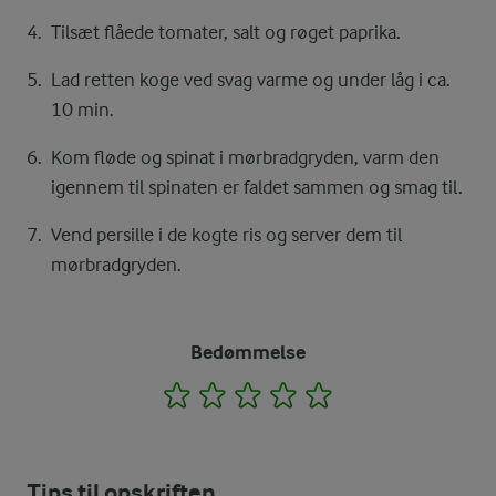
Tilsæt flåede tomater, salt og røget paprika.
Lad retten koge ved svag varme og under låg i ca.
10 min.
Kom fløde og spinat i mørbradgryden, varm den
igennem til spinaten er faldet sammen og smag til.
Vend persille i de kogte ris og server dem til
mørbradgryden.
Bedømmelse
1
2
3
4
5
Tips til opskriften