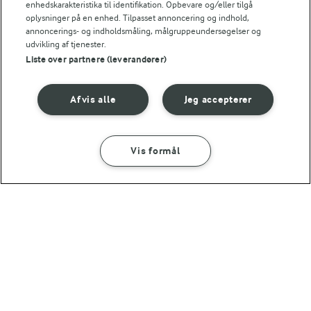
1,6 g
Fiber:
enhedskarakteristika til identifikation. Opbevare og/eller tilgå
oplysninger på en enhed. Tilpasset annoncering og indhold,
annoncerings- og indholdsmåling, målgruppeundersøgelser og
4,4 g
Protein:
udvikling af tjenester.
Liste over partnere (leverandører)
5,4 g
Fedt:
Afvis alle
Jeg accepterer
3,1 g
Kulhydrat:
Vis formål
SÅDAN GØR DU
INGREDIENSER
30 MIN
10 MIN
Mørbradgryde - med mere grønt
Kålsalat
(17)