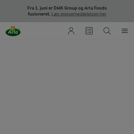
Fra 1. juni er DMK Group og Arla Foods
fusioneret.
Læs pressemeddelelsen her