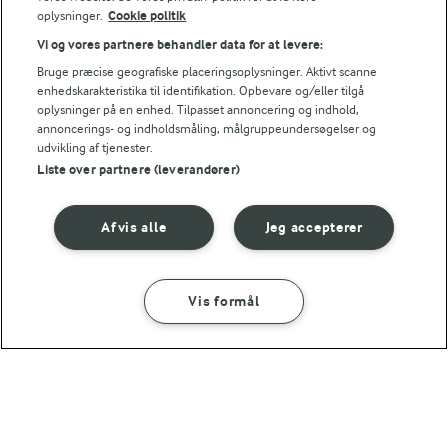
oplysninger.
Cookie politik
Vi og vores partnere behandler data for at levere:
2 TIMER
Bruge præcise geografiske placeringsoplysninger. Aktivt scanne
Hindbærsalat med ostespecier
enhedskarakteristika til identifikation. Opbevare og/eller tilgå
(5)
oplysninger på en enhed. Tilpasset annoncering og indhold,
annoncerings- og indholdsmåling, målgruppeundersøgelser og
udvikling af tjenester.
Liste over partnere (leverandører)
LAKTOSEFRI MADLAVNING
Afvis alle
Jeg accepterer
Få tips til madlavning uden
laktose
Vis formål
SÅDAN GØR DU
INGREDIENSER
1 TIME
Andre gode forslag
Ostestænger