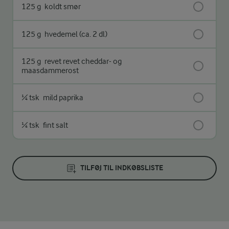
125 g
koldt smør
125 g
hvedemel (ca. 2 dl)
125 g
revet revet cheddar- og
maasdammerost
¼ tsk
mild paprika
¼ tsk
fint salt
TILFØJ TIL INDKØBSLISTE