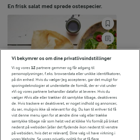
Energiindhold:
En frisk salat med sprøde ostespecier.
2032 kJ / 486 kcal
Energifordeling
ENERGI PR 100 G
Vi bekymrer os om dine privatlivsindstillinger
1,2 g
Fiber:
Vi og vores
12
partnere gemmer og får adgang til
personoplysninger, f.eks. browserdata eller unikke identifikatorer,
11,3 g
Protein:
på din enhed. Hvis du vælger Jeg accepterer, gør det muligt for
sporingsteknologier at understøtte de formål, der er vist under
»Vi og vores partnere behandler datafor at levere«. Hvis du
38,2 g
Fedt:
vælger Afvis alle eller trækker dit samtykke tilbage, deaktiveres
de. Hvis trackere er deaktiveret, er noget indhold og annoncer,
du ser, muligvis ikke så relevant for dig. Du kan til enhver tid få
25,1 g
Kulhydrat:
vist denne menu igen for at ændre dine valg eller trække
samtykke tilbage når som helst ved at klikke Vis formål på linket
nederst på websiden [eller det flydende ikon nederst til venstre
på websiden, hvis det er relevant]. Dine valg vil have virkning i
vores Website. Se vores privatliv politik for at få flere