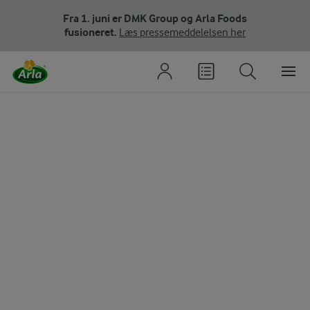
Fra 1. juni er DMK Group og Arla Foods
fusioneret.
Læs pressemeddelelsen her