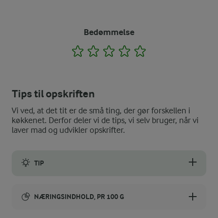
Bedømmelse
1
2
3
4
5
Tips til opskriften
Vi ved, at det tit er de små ting, der gør forskellen i
køkkenet. Derfor deler vi de tips, vi selv bruger, når vi
laver mad og udvikler opskrifter.
TIP
Du kan drysse ostestængerne med chiliflager eller sort peber, hv
NÆRINGSINDHOLD, PR 100 G