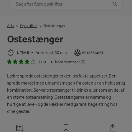
Søg på kategori
Indtast søgeord for at søge
Arla
Opskrifter
Ostestænger
Ostestænger
1 TIME
Arbejdstid: 30 min
•
FRYSEEGNET
(15)
Kommentarer (0)
•
Lækre sprøde ostestænger er den perfekte appetizer. Den
sprøde mørdej med umami smagen fra osten er en helt særlig
kombination. Server ostestænger til drinks eller som en del af
en større osteanretning. Ostestængerne er nemme og
hurtige at lave - og de vækker med garanti begejstring hos
dine gæster.