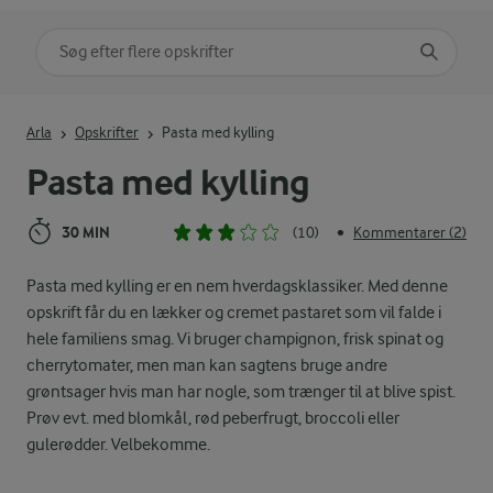
Søg på kategori
Indtast søgeord for at søge
Arla
Opskrifter
Pasta med kylling
Pasta med kylling
30 MIN
(10)
Kommentarer (2)
•
Pasta med kylling er en nem hverdagsklassiker. Med denne
opskrift får du en lækker og cremet pastaret som vil falde i
hele familiens smag. Vi bruger champignon, frisk spinat og
cherrytomater, men man kan sagtens bruge andre
grøntsager hvis man har nogle, som trænger til at blive spist.
Prøv evt. med blomkål, rød peberfrugt, broccoli eller
gulerødder. Velbekomme.