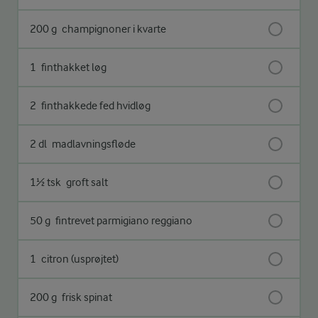
200 g
champignoner i kvarte
1
finthakket løg
2
finthakkede fed hvidløg
2 dl
madlavningsfløde
1½ tsk
groft salt
50 g
fintrevet parmigiano reggiano
1
citron (usprøjtet)
200 g
frisk spinat