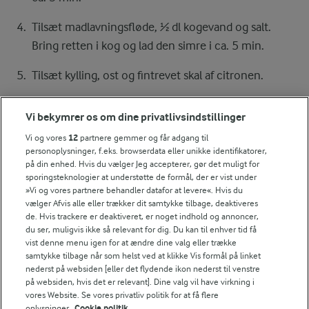
Tilsæt madlavningsfløde, ½ dl kogevand og salt.
Bring retten i kog og lad den simre i ca. 5 min.
Tilsæt kylling, ost og fintrevet skal af citronen.
Vend halvdelen af spinaten i til det falder sammen.
Vi bekymrer os om dine privatlivsindstillinger
Gentag med resten af spinaten.
Vi og vores
12
partnere gemmer og får adgang til
personoplysninger, f.eks. browserdata eller unikke identifikatorer,
Tilsæt den afdryppede pasta og tomaterne. Kog
på din enhed. Hvis du vælger Jeg accepterer, gør det muligt for
pastaretten under omrøring i ca. 2 min. Tilsæt evt
sporingsteknologier at understøtte de formål, der er vist under
lidt mere kogevand. Server pastaretten med ost og
»Vi og vores partnere behandler datafor at levere«. Hvis du
vælger Afvis alle eller trækker dit samtykke tilbage, deaktiveres
friskkværnet peber.
de. Hvis trackere er deaktiveret, er noget indhold og annoncer,
du ser, muligvis ikke så relevant for dig. Du kan til enhver tid få
vist denne menu igen for at ændre dine valg eller trække
samtykke tilbage når som helst ved at klikke Vis formål på linket
Bedømmelse
nederst på websiden [eller det flydende ikon nederst til venstre
på websiden, hvis det er relevant]. Dine valg vil have virkning i
1
2
3
4
5
vores Website. Se vores privatliv politik for at få flere
oplysninger.
Cookie politik