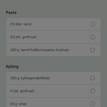
Pasta
2½ liter
vand
2½ tsk
groft salt
300 g
tørret fuldkornspasta, fx skruer
Kylling
300 g
kyllingeinderfileter
¾ tsk
groft salt
20 g
smør