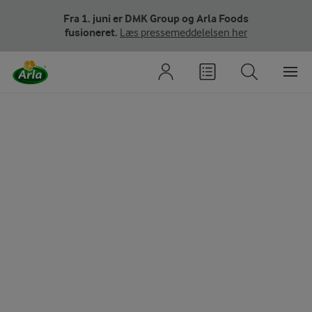
Fra 1. juni er DMK Group og Arla Foods
fusioneret.
Læs pressemeddelelsen her