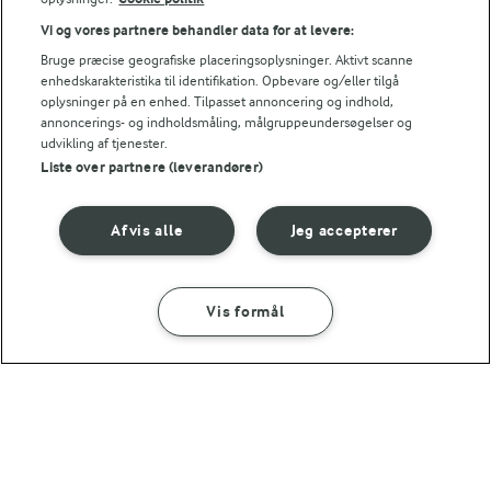
Vi og vores partnere behandler data for at levere:
Bruge præcise geografiske placeringsoplysninger. Aktivt scanne
Tips til opskriften
enhedskarakteristika til identifikation. Opbevare og/eller tilgå
Vi ved, at det tit er de små ting, der gør forskellen i
oplysninger på en enhed. Tilpasset annoncering og indhold,
annoncerings- og indholdsmåling, målgruppeundersøgelser og
køkkenet. Derfor deler vi de tips, vi selv bruger, når vi
udvikling af tjenester.
laver mad og udvikler opskrifter.
Liste over partnere (leverandører)
TIPS
Afvis alle
Jeg accepterer
Der er masser af muligheder for at variere pastaretten - brug f
NÆRINGSINDHOLD, PR 100 G
Vis formål
SÅDAN GØR DU
INGREDIENSER
Energiindhold:
Her er opskriften på en anden nem pastaret.
Alt-i-
446 kJ / 107 kcal
30 MIN
Pasta med kylling
Energifordeling