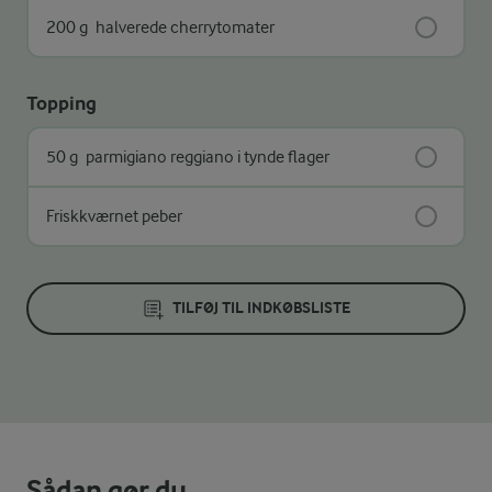
200 g
halverede cherrytomater
Topping
50 g
parmigiano reggiano i tynde flager
Friskkværnet peber
TILFØJ TIL INDKØBSLISTE
Sådan gør du