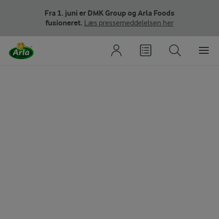
Fra 1. juni er DMK Group og Arla Foods
fusioneret.
Læs pressemeddelelsen her