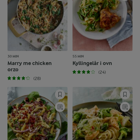
30 MIN
55 MIN
Marry me chicken
Kyllingelår i ovn
orzo
(24)
(28)