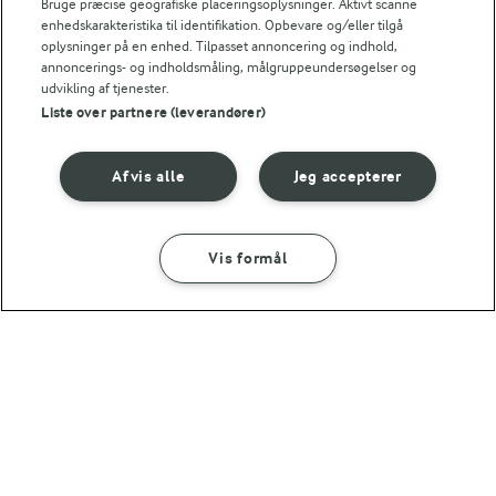
Bruge præcise geografiske placeringsoplysninger. Aktivt scanne
enhedskarakteristika til identifikation. Opbevare og/eller tilgå
oplysninger på en enhed. Tilpasset annoncering og indhold,
annoncerings- og indholdsmåling, målgruppeundersøgelser og
udvikling af tjenester.
Liste over partnere (leverandører)
Afvis alle
Jeg accepterer
Vis formål
25 MIN
50 MIN
One pot med kylling
Marry me chicken
og nudler
pasta
(59)
(8)