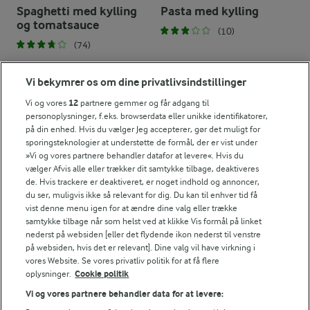
Spaghetti med kylling
Pasta med kylling
og tomatsauce
(10)
(74)
Vi bekymrer os om dine privatlivsindstillinger
Vi og vores
12
partnere gemmer og får adgang til
personoplysninger, f.eks. browserdata eller unikke identifikatorer,
på din enhed. Hvis du vælger Jeg accepterer, gør det muligt for
sporingsteknologier at understøtte de formål, der er vist under
»Vi og vores partnere behandler datafor at levere«. Hvis du
vælger Afvis alle eller trækker dit samtykke tilbage, deaktiveres
de. Hvis trackere er deaktiveret, er noget indhold og annoncer,
du ser, muligvis ikke så relevant for dig. Du kan til enhver tid få
vist denne menu igen for at ændre dine valg eller trække
samtykke tilbage når som helst ved at klikke Vis formål på linket
nederst på websiden [eller det flydende ikon nederst til venstre
20 MIN
1 TIME 5 MIN
på websiden, hvis det er relevant]. Dine valg vil have virkning i
Pastaret med kylling
Pastafad med kylling
vores Website. Se vores privatliv politik for at få flere
oplysninger.
Cookie politik
(46)
(68)
Vi og vores partnere behandler data for at levere: