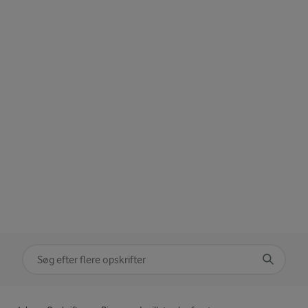
Søg på kategori
Indtast søgeord for at søge