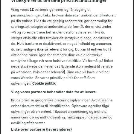
Vi bekymrer os om dine privatlivsindstillinger
Hvis du vil lave en pizzadej selv, så er opskriften
her.
457 kJ / 109 kcal
Vi og vores
12
partnere gemmer og får adgang til
personoplysninger, f.eks. browserdata eller unikke identifikatorer,
på din enhed. Hvis du vælger Jeg accepterer, gør det muligt for
Energifordeling
sporingsteknologier at understøtte de formål, der er vist under
»Vi og vores partnere behandler datafor at levere«. Hvis du
vælger Afvis alle eller trækker dit samtykke tilbage, deaktiveres
ENERGI PR 100 G
de. Hvis trackere er deaktiveret, er noget indhold og annoncer,
du ser, muligvis ikke så relevant for dig. Du kan til enhver tid få
1,4 g
Fiber:
vist denne menu igen for at ændre dine valg eller trække
samtykke tilbage når som helst ved at klikke Vis formål på linket
nederst på websiden [eller det flydende ikon nederst til venstre
6,6 g
Protein:
på websiden, hvis det er relevant]. Dine valg vil have virkning i
vores Website. Se vores privatliv politik for at få flere
oplysninger.
Cookie politik
3,2 g
Fedt:
Vi og vores partnere behandler data for at levere:
Bruge præcise geografiske placeringsoplysninger. Aktivt scanne
13,3 g
Kulhydrat:
enhedskarakteristika til identifikation. Opbevare og/eller tilgå
oplysninger på en enhed. Tilpasset annoncering og indhold,
annoncerings- og indholdsmåling, målgruppeundersøgelser og
udvikling af tjenester.
Liste over partnere (leverandører)