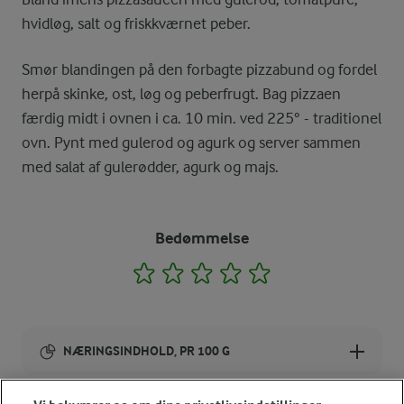
hvidløg, salt og friskkværnet peber.
Smør blandingen på den forbagte pizzabund og fordel
herpå skinke, ost, løg og peberfrugt. Bag pizzaen
færdig midt i ovnen i ca. 10 min. ved 225° - traditionel
ovn. Pynt med gulerod og agurk og server sammen
med salat af gulerødder, agurk og majs.
Bedømmelse
1
2
3
4
5
NÆRINGSINDHOLD, PR 100 G
Energiindhold: