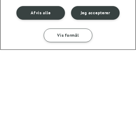
Afvis alle
Jeg accepterer
1 TIME 25 MIN
Pizzadej
(654)
Vis formål
SÅDAN GØR DU
INGREDIENSER
30 MIN
10 LÆKRE PIZZA OPSKRIFTER
Pizza med grillet peberfrugt
Få endnu mere inspiration til
din hjemmelavede pizza 🍕
Andre gode forslag