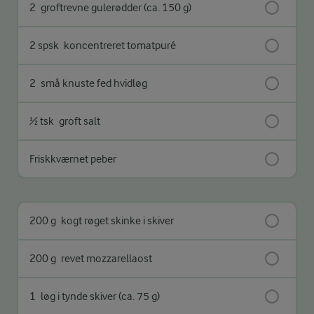
2
groftrevne gulerødder (ca. 150 g)
2 spsk
koncentreret tomatpuré
2
små knuste fed hvidløg
½ tsk
groft salt
Friskkværnet peber
200 g
kogt røget skinke i skiver
200 g
revet mozzarellaost
1
løg i tynde skiver (ca. 75 g)