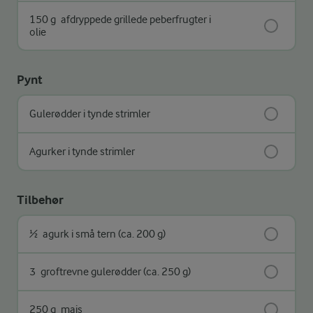
150 g
afdryppede grillede peberfrugter i
olie
Pynt
Gulerødder i tynde strimler
Agurker i tynde strimler
Tilbehør
½
agurk i små tern (ca. 200 g)
3
groftrevne gulerødder (ca. 250 g)
250 g
majs