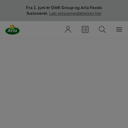
Fra 1. juni er DMK Group og Arla Foods
fusioneret.
Læs pressemeddelelsen her