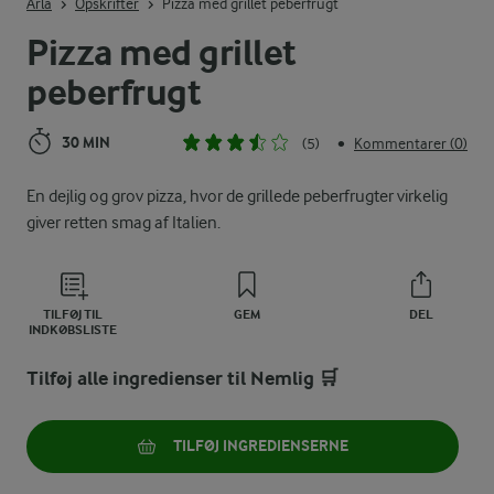
Arla
Opskrifter
Pizza med grillet peberfrugt
Pizza med grillet
peberfrugt
30 MIN
(5)
Kommentarer (0)
•
En dejlig og grov pizza, hvor de grillede peberfrugter virkelig
giver retten smag af Italien.
TILFØJ TIL
GEM
DEL
INDKØBSLISTE
Tilføj alle ingredienser til Nemlig 🛒
TILFØJ INGREDIENSERNE