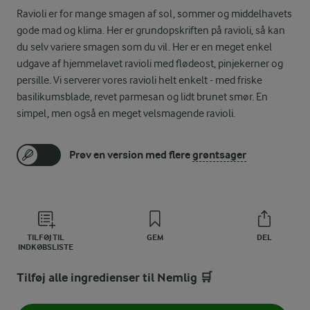
Ravioli er for mange smagen af sol, sommer og middelhavets
gode mad og klima. Her er grundopskriften på ravioli, så kan
du selv variere smagen som du vil. Her er en meget enkel
udgave af hjemmelavet ravioli med flødeost, pinjekerner og
persille. Vi serverer vores ravioli helt enkelt - med friske
basilikumsblade, revet parmesan og lidt brunet smør. En
simpel, men også en meget velsmagende ravioli.
Prøv en version med flere
grøntsager
TILFØJ TIL
GEM
DEL
INDKØBSLISTE
Tilføj alle ingredienser til Nemlig 🛒