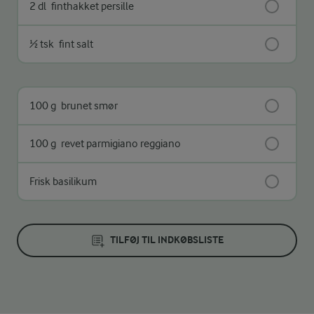
2 dl
finthakket persille
½ tsk
fint salt
100 g
brunet smør
100 g
revet parmigiano reggiano
Frisk basilikum
TILFØJ TIL INDKØBSLISTE