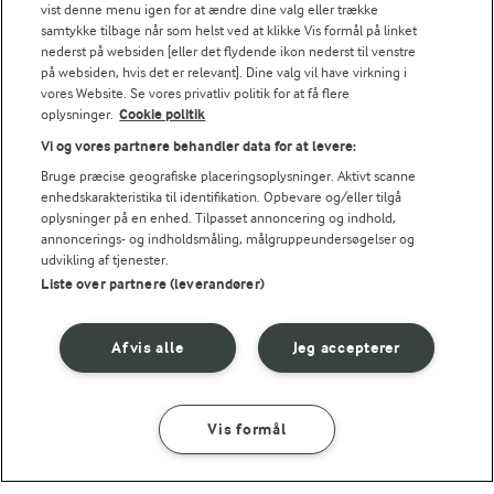
vist denne menu igen for at ændre dine valg eller trække
Tips til opskriften
samtykke tilbage når som helst ved at klikke Vis formål på linket
nederst på websiden [eller det flydende ikon nederst til venstre
Vi ved, at det tit er de små ting, der gør forskellen i
på websiden, hvis det er relevant]. Dine valg vil have virkning i
køkkenet. Derfor deler vi de tips, vi selv bruger, når vi
vores Website. Se vores privatliv politik for at få flere
laver mad og udvikler opskrifter.
oplysninger.
Cookie politik
Vi og vores partnere behandler data for at levere:
Bruge præcise geografiske placeringsoplysninger. Aktivt scanne
VARIATION
enhedskarakteristika til identifikation. Opbevare og/eller tilgå
oplysninger på en enhed. Tilpasset annoncering og indhold,
Du kan variere dine raviolier som du har lyst til, prøv fx med sv
annoncerings- og indholdsmåling, målgruppeundersøgelser og
udvikling af tjenester.
NÆRINGSINDHOLD, PR 100 G
Liste over partnere (leverandører)
Energiindhold:
Sådan laver du brunet smør.
Afvis alle
Jeg accepterer
1431 kJ / 342 kcal
Energifordeling
Vis formål
SÅDAN GØR DU
INGREDIENSER
ENERGI PR 100 G