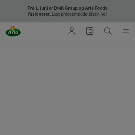
Fra 1. juni er DMK Group og Arla Foods
fusioneret.
Læs pressemeddelelsen her