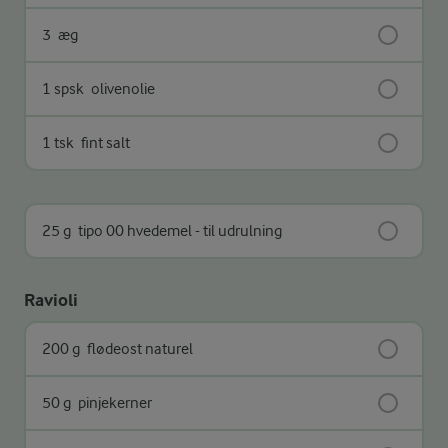
3
æg
1 spsk
olivenolie
1 tsk
fint salt
25 g
tipo 00 hvedemel - til udrulning
Ravioli
200 g
flødeost naturel
50 g
pinjekerner