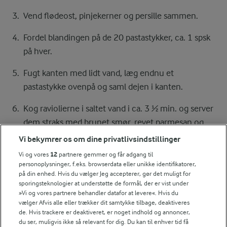
Vend flødeost, pinjekerner og persille sammen.
Fordel blandingen på de 20 pastastykker, ca. 1 spsk
på hver.
Fugt kanten med lidt vand, læg endnu et
pastastykke ovenpå og saml dejen i kanten.
Kog raviolierne i saltet vand i ca. 3 ½ min. og server
dem straks med brunet smør, revet parmesan og
friske basilikumblade.
Vi bekymrer os om dine privatlivsindstillinger
Vi og vores
12
partnere gemmer og får adgang til
personoplysninger, f.eks. browserdata eller unikke identifikatorer,
på din enhed. Hvis du vælger Jeg accepterer, gør det muligt for
Bedømmelse
sporingsteknologier at understøtte de formål, der er vist under
»Vi og vores partnere behandler datafor at levere«. Hvis du
1
2
3
4
5
vælger Afvis alle eller trækker dit samtykke tilbage, deaktiveres
de. Hvis trackere er deaktiveret, er noget indhold og annoncer,
du ser, muligvis ikke så relevant for dig. Du kan til enhver tid få