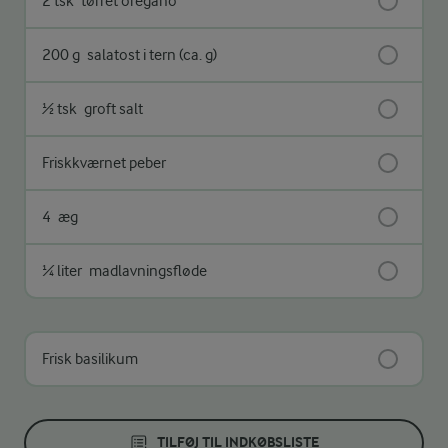
2 tsk
tørret oregano
200 g
salatost i tern (ca. g)
½ tsk
groft salt
Friskkværnet peber
4
æg
¼ liter
madlavningsfløde
Frisk basilikum
TILFØJ TIL INDKØBSLISTE