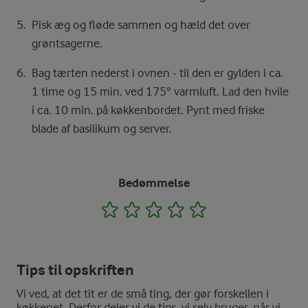
Pisk æg og fløde sammen og hæld det over
grøntsagerne.
Bag tærten nederst i ovnen - til den er gylden i ca.
1 time og 15 min. ved 175° varmluft. Lad den hvile
i ca. 10 min. på køkkenbordet. Pynt med friske
blade af basilikum og server.
Bedømmelse
1
2
3
4
5
Tips til opskriften
Vi ved, at det tit er de små ting, der gør forskellen i
køkkenet. Derfor deler vi de tips, vi selv bruger, når vi