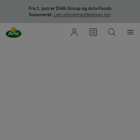
Fra 1. juni er DMK Group og Arla Foods
fusioneret.
Læs pressemeddelelsen her