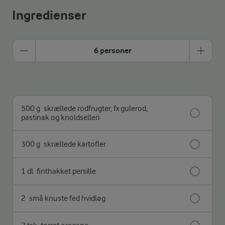
Ingredienser
6 personer
500 g
skrællede rodfrugter, fx gulerod,
pastinak og knoldselleri
300 g
skrællede kartofler
1 dl
finthakket persille
2
små knuste fed hvidløg