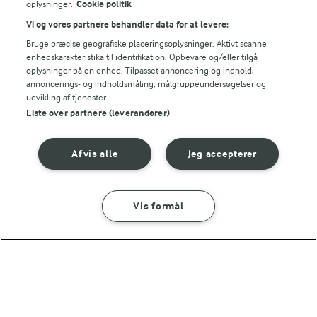
76 g
Protein:
oplysninger.
Cookie politik
Vi og vores partnere behandler data for at levere:
86 g
Fedt:
Bruge præcise geografiske placeringsoplysninger. Aktivt scanne
enhedskarakteristika til identifikation. Opbevare og/eller tilgå
oplysninger på en enhed. Tilpasset annoncering og indhold,
104,8 g
Kulhydrat:
annoncerings- og indholdsmåling, målgruppeundersøgelser og
udvikling af tjenester.
Liste over partnere (leverandører)
Afvis alle
Jeg accepterer
10 TIMER
Pommes Anna
Vis formål
SÅDAN GØR DU
INGREDIENSER
(18)
1 TIME 45 MIN
Rodfrugttærte