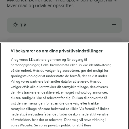
laver mad og udvikler opskrifter.
TIP
Rodfrugttærten er også god dagen efter, fx i madpakken.
NÆRINGSINDHOLD
Vi bekymrer os om dine privatlivsindstillinger
Energiindhold:
Vi og vores
12
partnere gemmer og får adgang til
Et andet bud på tilbehør til årets mørke måneder.
personoplysninger, f.eks. browserdata eller unikke identifikatorer,
6256 kJ / 1495 kcal
på din enhed. Hvis du vælger Jeg accepterer, gør det muligt for
sporingsteknologier at understøtte de formål, der er vist under
»Vi og vores partnere behandler datafor at levere«. Hvis du
Energifordeling
vælger Afvis alle eller trækker dit samtykke tilbage, deaktiveres
de. Hvis trackere er deaktiveret, er noget indhold og annoncer,
du ser, muligvis ikke så relevant for dig. Du kan til enhver tid få
ENERGI
vist denne menu igen for at ændre dine valg eller trække
samtykke tilbage når som helst ved at klikke Vis formål på linket
nederst på websiden [eller det flydende ikon nederst til venstre
20,4 g
Fiber:
på websiden, hvis det er relevant]. Dine valg vil have virkning i
vores Website. Se vores privatliv politik for at få flere