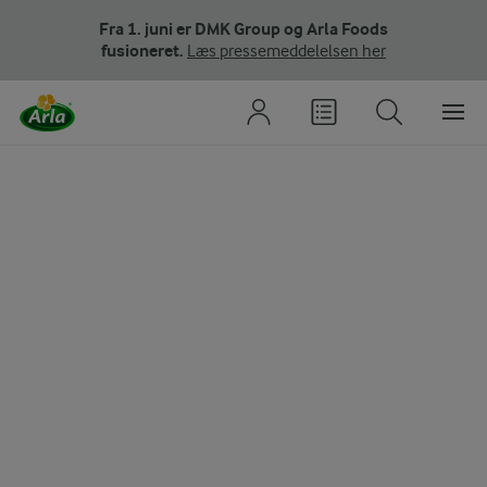
Fra 1. juni er DMK Group og Arla Foods
fusioneret.
Læs pressemeddelelsen her