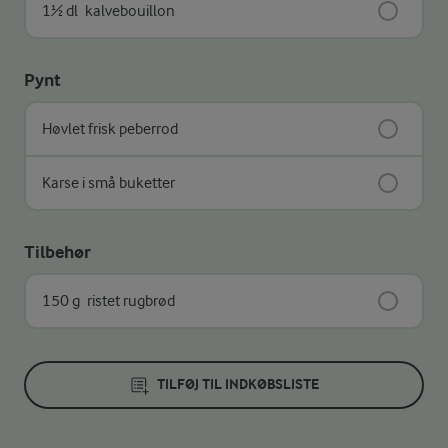
1½ dl
kalvebouillon
Pynt
Høvlet frisk peberrod
Karse i små buketter
Tilbehør
150 g
ristet rugbrød
TILFØJ TIL INDKØBSLISTE