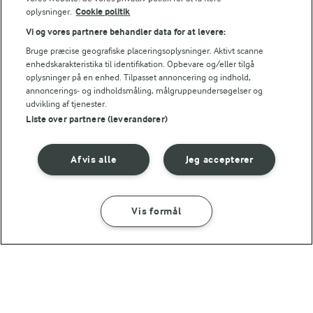
oplysninger.
Cookie politik
Vi og vores partnere behandler data for at levere:
7,5 g
Protein:
Bruge præcise geografiske placeringsoplysninger. Aktivt scanne
enhedskarakteristika til identifikation. Opbevare og/eller tilgå
11,5 g
Fedt:
oplysninger på en enhed. Tilpasset annoncering og indhold,
annoncerings- og indholdsmåling, målgruppeundersøgelser og
udvikling af tjenester.
9,6 g
Kulhydrat:
Liste over partnere (leverandører)
Afvis alle
Jeg accepterer
Vis formål
1 TIME 15 MIN
SÅDAN GØR DU
INGREDIENSER
Bagt hellefisk toppet med sprøde
skorzonerrødder og sauce
mousseline
45 MIN
(5)
Røget hellefisk i kalvebouillon