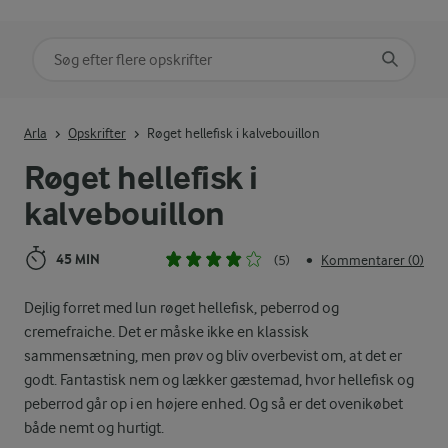
Søg på kategori
Indtast søgeord for at søge
Arla
Opskrifter
Røget hellefisk i kalvebouillon
Røget hellefisk i
kalvebouillon
45 MIN
(5)
Kommentarer (0)
•
Dejlig forret med lun røget hellefisk, peberrod og
cremefraiche. Det er måske ikke en klassisk
sammensætning, men prøv og bliv overbevist om, at det er
godt. Fantastisk nem og lækker gæstemad, hvor hellefisk og
peberrod går op i en højere enhed. Og så er det ovenikøbet
både nemt og hurtigt.