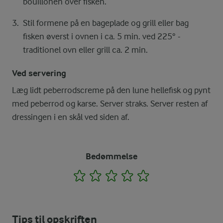
bouillonen over fisken.
Stil formene på en bageplade og grill eller bag
fisken øverst i ovnen i ca. 5 min. ved 225° -
traditionel ovn eller grill ca. 2 min.
Ved servering
Læg lidt peberrodscreme på den lune hellefisk og pynt
med peberrod og karse. Server straks. Server resten af
dressingen i en skål ved siden af.
Bedømmelse
1
2
3
4
5
Tips til opskriften