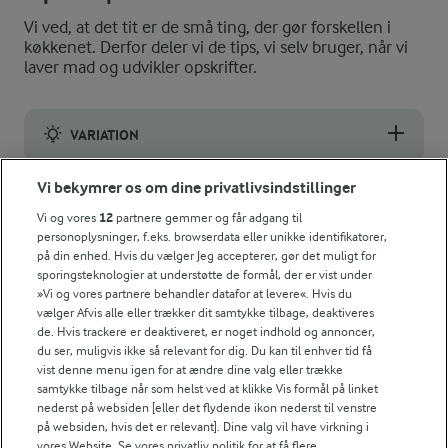
Vi ved, at det tit er de små ting, der gør forskellen i
køkkenet. Derfor deler vi de tips, vi selv bruger, når vi
laver mad og udvikler opskrifter.
VARIATION
I stedet for røget hellefisk kan du bruge røget laks.
Vi bekymrer os om dine privatlivsindstillinger
NÆRINGSINDHOLD, PR 100 G
Vi og vores
12
partnere gemmer og får adgang til
personoplysninger, f.eks. browserdata eller unikke identifikatorer,
Energiindhold:
på din enhed. Hvis du vælger Jeg accepterer, gør det muligt for
Hellefisk til hovedret - med dejligt tilbehør
sporingsteknologier at understøtte de formål, der er vist under
716 kJ / 171 kcal
»Vi og vores partnere behandler datafor at levere«. Hvis du
vælger Afvis alle eller trækker dit samtykke tilbage, deaktiveres
de. Hvis trackere er deaktiveret, er noget indhold og annoncer,
Energifordeling
du ser, muligvis ikke så relevant for dig. Du kan til enhver tid få
vist denne menu igen for at ændre dine valg eller trække
samtykke tilbage når som helst ved at klikke Vis formål på linket
ENERGI PR 100 G
nederst på websiden [eller det flydende ikon nederst til venstre
på websiden, hvis det er relevant]. Dine valg vil have virkning i
1,8 g
Fiber:
vores Website. Se vores privatliv politik for at få flere