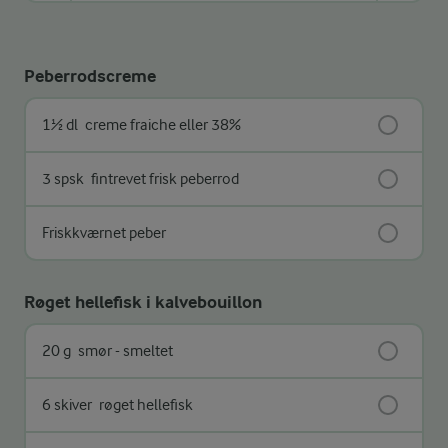
Peberrodscreme
1½ dl
creme fraiche eller 38%
3 spsk
fintrevet frisk peberrod
Friskkværnet peber
Røget hellefisk i kalvebouillon
20 g
smør - smeltet
6 skiver
røget hellefisk