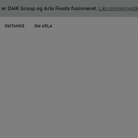
ni er DMK Group og Arla Foods fusioneret.
Læs pressemedde
OMTANKE
OM ARLA