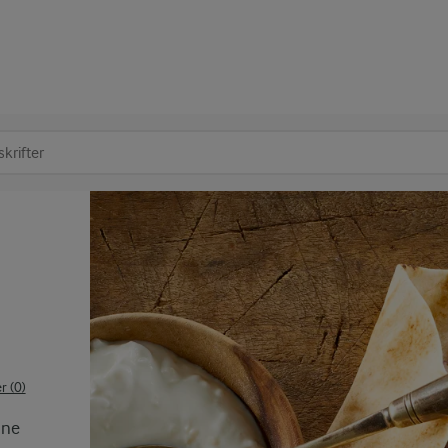
at søge
 (0)
nne