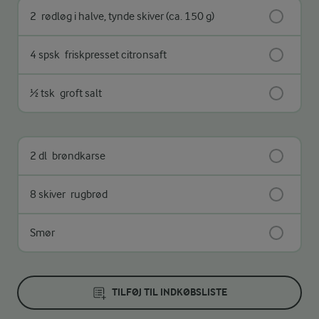
2
rødløg i halve, tynde skiver (ca. 150 g)
4 spsk
friskpresset citronsaft
½ tsk
groft salt
2 dl
brøndkarse
8 skiver
rugbrød
Smør
TILFØJ TIL INDKØBSLISTE