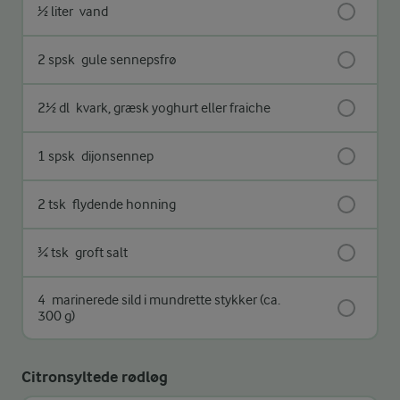
½ liter
vand
2 spsk
gule sennepsfrø
2½ dl
kvark, græsk yoghurt eller fraiche
1 spsk
dijonsennep
2 tsk
flydende honning
¾ tsk
groft salt
4
marinerede sild i mundrette stykker (ca.
300 g)
Citronsyltede rødløg