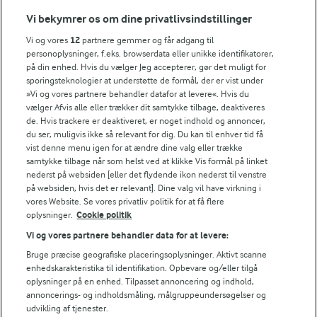
Vi ved, at det tit er de små ting, der gør forskellen i
Vi bekymrer os om dine privatlivsindstillinger
køkkenet. Derfor deler vi de tips, vi selv bruger, når vi
Vi og vores
12
partnere gemmer og får adgang til
laver mad og udvikler opskrifter.
personoplysninger, f.eks. browserdata eller unikke identifikatorer,
på din enhed. Hvis du vælger Jeg accepterer, gør det muligt for
sporingsteknologier at understøtte de formål, der er vist under
»Vi og vores partnere behandler datafor at levere«. Hvis du
TIP
vælger Afvis alle eller trækker dit samtykke tilbage, deaktiveres
de. Hvis trackere er deaktiveret, er noget indhold og annoncer,
Du kan erstatte kvark med enten fraiche, cremefraiche, græsk i
du ser, muligvis ikke så relevant for dig. Du kan til enhver tid få
NÆRINGSINDHOLD, PR 100 G
vist denne menu igen for at ændre dine valg eller trække
samtykke tilbage når som helst ved at klikke Vis formål på linket
nederst på websiden [eller det flydende ikon nederst til venstre
Energiindhold:
Lækker marineret sild - med en herligt sprødt
på websiden, hvis det er relevant]. Dine valg vil have virkning i
tvist.
vores Website. Se vores privatliv politik for at få flere
540 kJ / 129 kcal
oplysninger.
Cookie politik
Vi og vores partnere behandler data for at levere:
Energifordeling
Bruge præcise geografiske placeringsoplysninger. Aktivt scanne
enhedskarakteristika til identifikation. Opbevare og/eller tilgå
ENERGI PR 100 G
oplysninger på en enhed. Tilpasset annoncering og indhold,
annoncerings- og indholdsmåling, målgruppeundersøgelser og
udvikling af tjenester.
2,6 g
Fiber: