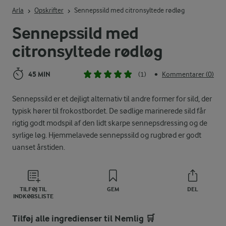
Indtast søgeord for at søge
Arla
Opskrifter
Sennepssild med citronsyltede rødløg
Sennepssild med
citronsyltede rødløg
45 MIN
(1)
Kommentarer (0)
•
Sennepssild er et dejligt alternativ til andre former for sild, der
typisk hører til frokostbordet. De sødlige marinerede sild får
rigtig godt modspil af den lidt skarpe sennepsdressing og de
syrlige løg. Hjemmelavede sennepssild og rugbrød er godt
uanset årstiden.
TILFØJ TIL
GEM
DEL
INDKØBSLISTE
Tilføj alle ingredienser til Nemlig 🛒