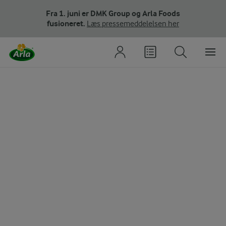
Fra 1. juni er DMK Group og Arla Foods
fusioneret.
Læs pressemeddelelsen her