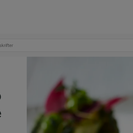
at søge
p
e