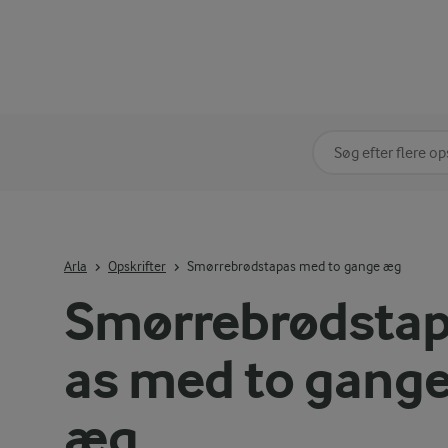
Søg på kategori
Indtast søgeord for 
Arla
Opskrifter
Smørrebrødstapas med to gange æg
Smørrebrødsta
as med to gang
æg