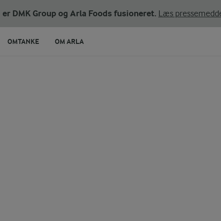
ni er DMK Group og Arla Foods fusioneret.
Læs pressemedde
OMTANKE
OM ARLA