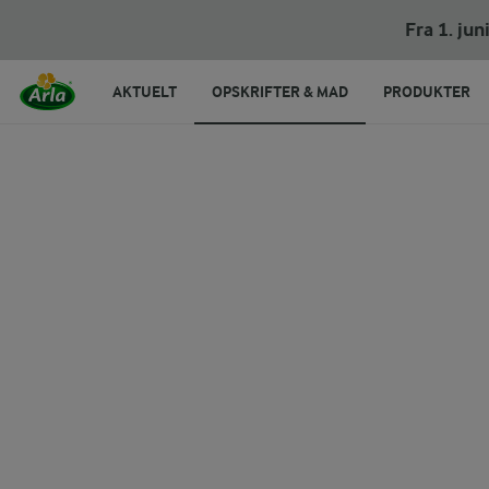
Smørrebrødstapas med to gange æg
Fra 1. ju
AKTUELT
OPSKRIFTER & MAD
PRODUKTER