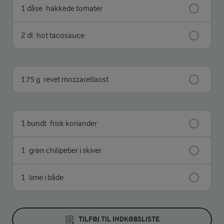
1 dåse
hakkede tomater
2 dl
hot tacosauce
175 g
revet mozzarellaost
1 bundt
frisk koriander
1
grøn chilipeber i skiver
1
lime i både
TILFØJ TIL INDKØBSLISTE