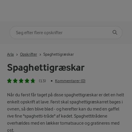
Søg på kategori
Indtast søgeord for at søge
Arla
Opskrifter
Spaghettigræskar
Spaghettigræskar
(13)
Kommentarer (0)
•
Når du først får taget på disse spaghettigræskar er det en helt
enkelt opskrift at lave. Først skal spaghettigræskarret bages i
ovnen, så den blive blød - og herefter kan du med en gaffel
rive fine "spaghetti-tråde" af kødet. Spaghettitrådene
overhældes med en lækker tomatsauce og gratineres med
ost.