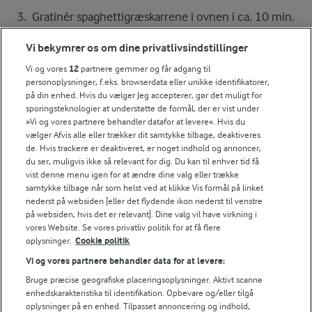
Gratinér spaghettigræskarrene i ovnen i ca. 10 min.
ved 225° - varmluftsovn.
Vi bekymrer os om dine privatlivsindstillinger
Vi og vores
12
partnere gemmer og får adgang til
Server spaghettigræskarrene med koriander, chili og
personoplysninger, f.eks. browserdata eller unikke identifikatorer,
limebåde.
på din enhed. Hvis du vælger Jeg accepterer, gør det muligt for
sporingsteknologier at understøtte de formål, der er vist under
»Vi og vores partnere behandler datafor at levere«. Hvis du
vælger Afvis alle eller trækker dit samtykke tilbage, deaktiveres
Bedømmelse
de. Hvis trackere er deaktiveret, er noget indhold og annoncer,
du ser, muligvis ikke så relevant for dig. Du kan til enhver tid få
1
2
3
4
5
vist denne menu igen for at ændre dine valg eller trække
samtykke tilbage når som helst ved at klikke Vis formål på linket
nederst på websiden [eller det flydende ikon nederst til venstre
på websiden, hvis det er relevant]. Dine valg vil have virkning i
vores Website. Se vores privatliv politik for at få flere
Tips til opskriften
oplysninger.
Cookie politik
Vi ved, at det tit er de små ting, der gør forskellen i
Vi og vores partnere behandler data for at levere:
køkkenet. Derfor deler vi de tips, vi selv bruger, når vi
Bruge præcise geografiske placeringsoplysninger. Aktivt scanne
laver mad og udvikler opskrifter.
enhedskarakteristika til identifikation. Opbevare og/eller tilgå
oplysninger på en enhed. Tilpasset annoncering og indhold,