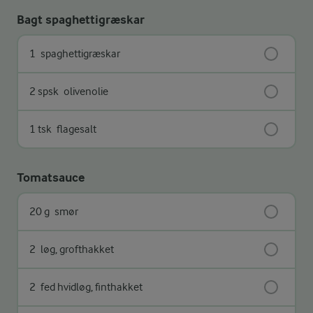
Bagt spaghettigræskar
1
spaghettigræskar
2 spsk
olivenolie
1 tsk
flagesalt
Tomatsauce
20 g
smør
2
løg, grofthakket
2
fed hvidløg, finthakket