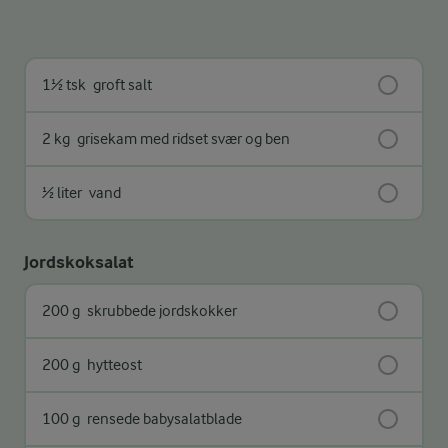
1½ tsk
groft salt
2 kg
grisekam med ridset svær og ben
½ liter
vand
Jordskoksalat
200 g
skrubbede jordskokker
200 g
hytteost
100 g
rensede babysalatblade