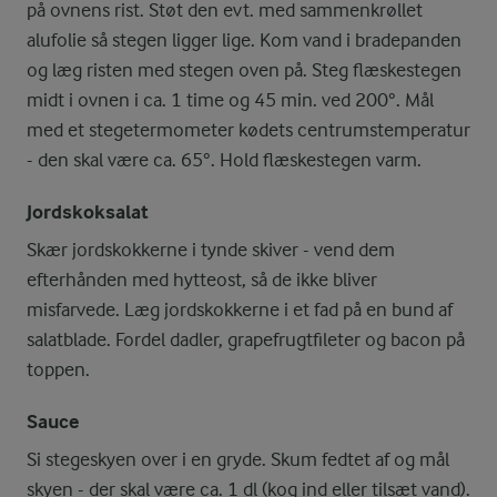
på ovnens rist. Støt den evt. med sammenkrøllet
alufolie så stegen ligger lige. Kom vand i bradepanden
og læg risten med stegen oven på. Steg flæskestegen
midt i ovnen i ca. 1 time og 45 min. ved 200°. Mål
med et stegetermometer kødets centrumstemperatur
- den skal være ca. 65°. Hold flæskestegen varm.
Jordskoksalat
Skær jordskokkerne i tynde skiver - vend dem
efterhånden med hytteost, så de ikke bliver
misfarvede. Læg jordskokkerne i et fad på en bund af
salatblade. Fordel dadler, grapefrugtfileter og bacon på
toppen.
Sauce
Si stegeskyen over i en gryde. Skum fedtet af og mål
skyen - der skal være ca. 1 dl (kog ind eller tilsæt vand).