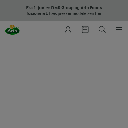
Fra 1. juni er DMK Group og Arla Foods
fusioneret.
Læs pressemeddelelsen her