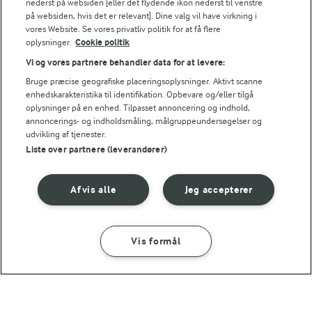
nederst på websiden [eller det flydende ikon nederst til venstre
Energiindhold:
på websiden, hvis det er relevant]. Dine valg vil have virkning i
Her får du opskriften på, hvordan du steger
vores Website. Se vores privatliv politik for at få flere
flæskesteg med sprød svær.
603 kJ / 144 kcal
oplysninger.
Cookie politik
Vi og vores partnere behandler data for at levere:
Energifordeling
Bruge præcise geografiske placeringsoplysninger. Aktivt scanne
enhedskarakteristika til identifikation. Opbevare og/eller tilgå
ENERGI PR 100 G
oplysninger på en enhed. Tilpasset annoncering og indhold,
annoncerings- og indholdsmåling, målgruppeundersøgelser og
udvikling af tjenester.
0,9 g
Fiber:
Liste over partnere (leverandører)
9,6 g
Protein:
Afvis alle
Jeg accepterer
8,3 g
Fedt:
Vis formål
SÅDAN GØR DU
INGREDIENSER
7,8 g
Kulhydrat:
1 TIME 5 MIN