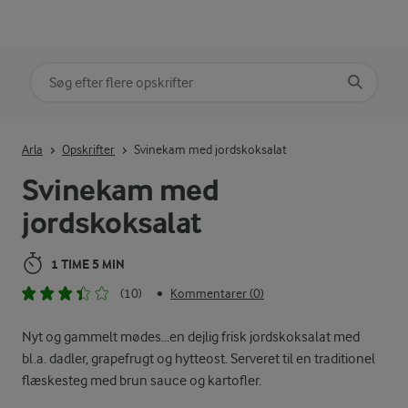
Søg på kategori
Indtast søgeord for at søge
Arla
Opskrifter
Svinekam med jordskoksalat
Svinekam med
jordskoksalat
1 TIME 5 MIN
(10)
Kommentarer (0)
•
Nyt og gammelt mødes...en dejlig frisk jordskoksalat med
bl.a. dadler, grapefrugt og hytteost. Serveret til en traditionel
flæskesteg med brun sauce og kartofler.