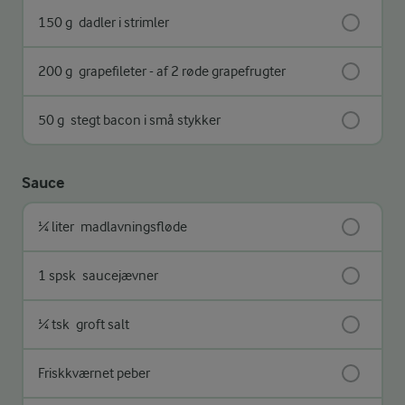
150 g
dadler i strimler
200 g
grapefileter - af 2 røde grapefrugter
50 g
stegt bacon i små stykker
Sauce
¼ liter
madlavningsfløde
1 spsk
saucejævner
¼ tsk
groft salt
Friskkværnet peber