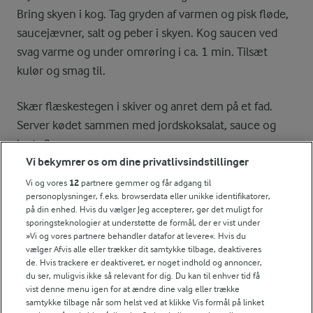
Bring skyen i kog. Tag gryden af varmen og pisk fløde,
saucejævner, salt og peber i skyen. Kog saucen ved
svag varme og under omrøring i ca. 1 min. Tilsæt
kulør og smag til.
Skær flæskestegen i skiver og anret dem på et fad.
Server kødet sammen med jordskoksalat, sauce og
kartofler.
Vi bekymrer os om dine privatlivsindstillinger
Vi og vores
12
partnere gemmer og får adgang til
personoplysninger, f.eks. browserdata eller unikke identifikatorer,
Bedømmelse
på din enhed. Hvis du vælger Jeg accepterer, gør det muligt for
sporingsteknologier at understøtte de formål, der er vist under
1
2
3
4
5
»Vi og vores partnere behandler datafor at levere«. Hvis du
vælger Afvis alle eller trækker dit samtykke tilbage, deaktiveres
de. Hvis trackere er deaktiveret, er noget indhold og annoncer,
du ser, muligvis ikke så relevant for dig. Du kan til enhver tid få
NÆRINGSINDHOLD, PR 100 G
vist denne menu igen for at ændre dine valg eller trække
samtykke tilbage når som helst ved at klikke Vis formål på linket