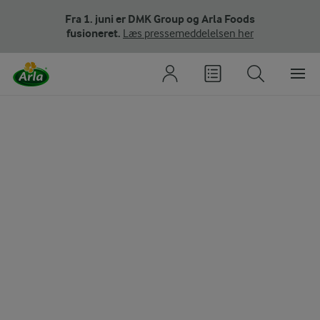
Fra 1. juni er DMK Group og Arla Foods
fusioneret.
Læs pressemeddelelsen her