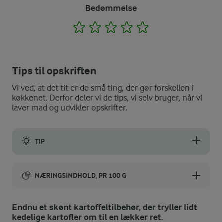
Bedømmelse
1
2
3
4
5
Tips til opskriften
Vi ved, at det tit er de små ting, der gør forskellen i
køkkenet. Derfor deler vi de tips, vi selv bruger, når vi
laver mad og udvikler opskrifter.
TIP
Vil du have mere inspiration til retter, hvor kartofler spiller e
NÆRINGSINDHOLD, PR 100 G
Energiindhold:
Endnu et skønt kartoffeltilbehør, der tryller lidt
kedelige kartofler om til en lækker ret.
258 kJ / 62 kcal