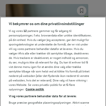
Energifordeling
ENERGI PR 100 G
Vi bekymrer os om dine privatlivsindstillinger
Vi og vores
12
partnere gemmer og får adgang til
1,2 g
Fiber:
personoplysninger, f.eks. browserdata eller unikke identifikatorer,
på din enhed. Hvis du vælger Jeg accepterer, gør det muligt for
sporingsteknologier at understøtte de formål, der er vist under
1 g
Protein:
»Vi og vores partnere behandler datafor at levere«. Hvis du
vælger Afvis alle eller trækker dit samtykke tilbage, deaktiveres
de. Hvis trackere er deaktiveret, er noget indhold og annoncer,
2,3 g
Fedt:
du ser, muligvis ikke så relevant for dig. Du kan til enhver tid få
vist denne menu igen for at ændre dine valg eller trække
samtykke tilbage når som helst ved at klikke Vis formål på linket
9,2 g
Kulhydrat:
nederst på websiden [eller det flydende ikon nederst til venstre
på websiden, hvis det er relevant]. Dine valg vil have virkning i
vores Website. Se vores privatliv politik for at få flere
oplysninger.
Cookie politik
Vi og vores partnere behandler data for at levere:
Bruge præcise geografiske placeringsoplysninger. Aktivt scanne