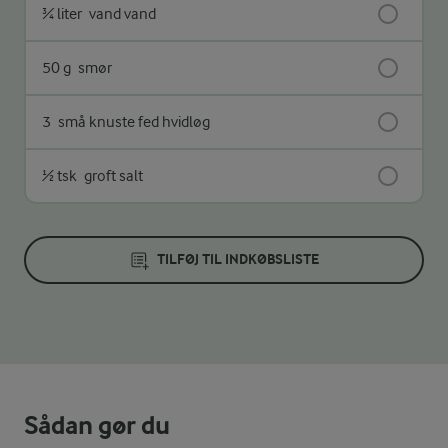
¾ liter
vand vand
50 g
smør
3
små knuste fed hvidløg
½ tsk
groft salt
TILFØJ TIL INDKØBSLISTE
Sådan gør du