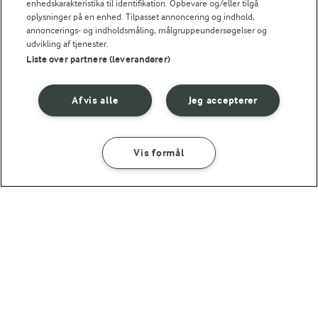
enhedskarakteristika til identifikation. Opbevare og/eller tilgå
10 TIMER
oplysninger på en enhed. Tilpasset annoncering og indhold,
Pommes Anna
annoncerings- og indholdsmåling, målgruppeundersøgelser og
udvikling af tjenester.
(18)
Liste over partnere (leverandører)
Afvis alle
Jeg accepterer
Vis formål
SÅDAN GØR DU
INGREDIENSER
Andre gode forslag
45 MIN
Uldne kartofler