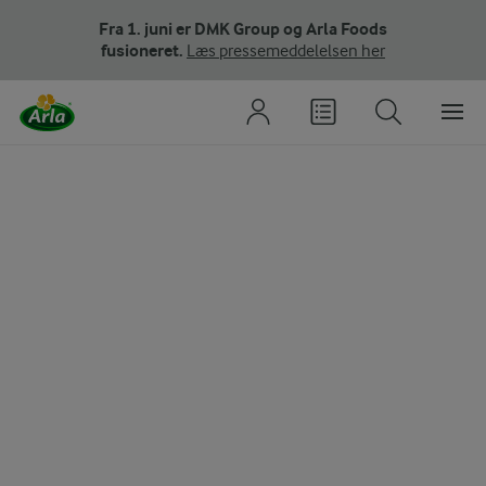
Fra 1. juni er DMK Group og Arla Foods
fusioneret.
Læs pressemeddelelsen her