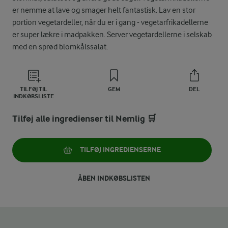
er nemme at lave og smager helt fantastisk. Lav en stor
portion vegetardeller, når du er i gang - vegetarfrikadellerne
er super lækre i madpakken. Server vegetardellerne i selskab
med en sprød blomkålssalat.
TILFØJ TIL
GEM
DEL
INDKØBSLISTE
Tilføj alle ingredienser til Nemlig 🛒
TILFØJ INGREDIENSERNE
ÅBEN INDKØBSLISTEN