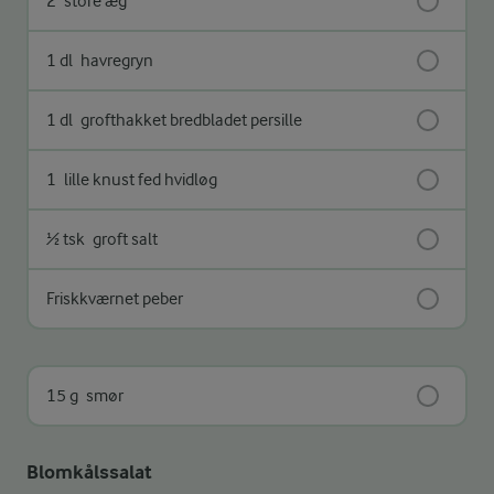
2
store æg
1 dl
havregryn
1 dl
grofthakket bredbladet persille
1
lille knust fed hvidløg
½ tsk
groft salt
Friskkværnet peber
15 g
smør
Blomkålssalat