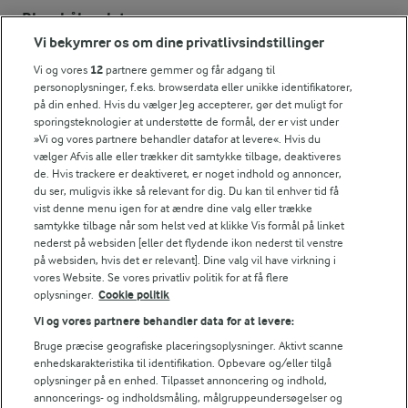
Blomkålssalat
Vi bekymrer os om dine privatlivsindstillinger
Læg imens blomkål, quinoa og appelsinfileter lagvis
Vi og vores
12
partnere gemmer og får adgang til
i et fad. Fordel de øvrige ingredienser herpå.
personoplysninger, f.eks. browserdata eller unikke identifikatorer,
på din enhed. Hvis du vælger Jeg accepterer, gør det muligt for
Pynt blomkålssalaten med persille og
sporingsteknologier at understøtte de formål, der er vist under
granatæblekerner, og server med de lune
»Vi og vores partnere behandler datafor at levere«. Hvis du
vælger Afvis alle eller trækker dit samtykke tilbage, deaktiveres
vegetarfrikadeller.
de. Hvis trackere er deaktiveret, er noget indhold og annoncer,
du ser, muligvis ikke så relevant for dig. Du kan til enhver tid få
Tip
vist denne menu igen for at ændre dine valg eller trække
samtykke tilbage når som helst ved at klikke Vis formål på linket
Frikadellerne kan fryses. Tø dem op og varm dem i lidt
nederst på websiden [eller det flydende ikon nederst til venstre
smør i en pande eller i ovnen.
på websiden, hvis det er relevant]. Dine valg vil have virkning i
vores Website. Se vores privatliv politik for at få flere
oplysninger.
Cookie politik
Vi og vores partnere behandler data for at levere:
Bedømmelse
Bruge præcise geografiske placeringsoplysninger. Aktivt scanne
enhedskarakteristika til identifikation. Opbevare og/eller tilgå
1
2
3
4
5
oplysninger på en enhed. Tilpasset annoncering og indhold,
annoncerings- og indholdsmåling, målgruppeundersøgelser og