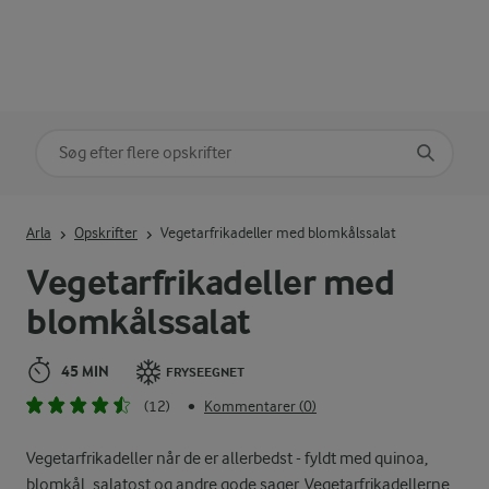
Søg på kategori
Indtast søgeord for at søge
Arla
Opskrifter
Vegetarfrikadeller med blomkålssalat
Vegetarfrikadeller med
blomkålssalat
45 MIN
FRYSEEGNET
(12)
Kommentarer (0)
•
Vegetarfrikadeller når de er allerbedst - fyldt med quinoa,
blomkål, salatost og andre gode sager. Vegetarfrikadellerne