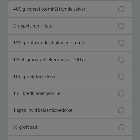
400 g
renset blomkål i tynde skiver
2
appelsiner i fileter
150 g
soltørrede abrikoser i strimler
1½ dl
granatæblekerner (ca. 100 g)
100 g
salatost i tern
1 dl
bredbladet persille
1 spsk
hvid balsamicoeddike
¼
groft salt