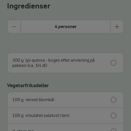
Ingredienser
4 personer
300 g
lys quinoa - koges efter anvisning på
pakken (ca. 3½ dl)
Vegetarfrikadeller
100 g
renset blomkål
100 g
smuldret salatost i tern