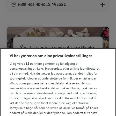
NÆRINGSINDHOLD, PR 100 G
Energiindhold:
655 kJ / 157 kcal
Energifordeling
For at se denne video skal du give tilladelse
til de nødvendige cookies.
ENERGI PR 100 G
Vi bekymrer os om dine privatlivsindstillinger
GIV TILLADELSE HER
Vi og vores
12
partnere gemmer og får adgang til
0,1 g
Fiber:
personoplysninger, f.eks. browserdata eller unikke identifikatorer,
på din enhed. Hvis du vælger Jeg accepterer, gør det muligt for
sporingsteknologier at understøtte de formål, der er vist under
4 g
Protein:
»Vi og vores partnere behandler datafor at levere«. Hvis du
vælger Afvis alle eller trækker dit samtykke tilbage, deaktiveres
RELATERET VIDEO
de. Hvis trackere er deaktiveret, er noget indhold og annoncer,
0,1 g
Fedt:
du ser, muligvis ikke så relevant for dig. Du kan til enhver tid få
Sådan knuser og hakker du hvidløg
vist denne menu igen for at ændre dine valg eller trække
34,3 g
Kulhydrat:
Karolines køkken viser, hvordan du nemt knuser eller
samtykke tilbage når som helst ved at klikke Vis formål på linket
nederst på websiden [eller det flydende ikon nederst til venstre
hakker et fed hvidløg.