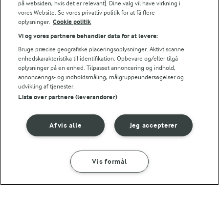
på websiden, hvis det er relevant]. Dine valg vil have virkning i
vores Website. Se vores privatliv politik for at få flere
oplysninger.
Cookie politik
Vi og vores partnere behandler data for at levere:
Bruge præcise geografiske placeringsoplysninger. Aktivt scanne
enhedskarakteristika til identifikation. Opbevare og/eller tilgå
oplysninger på en enhed. Tilpasset annoncering og indhold,
annoncerings- og indholdsmåling, målgruppeundersøgelser og
Andre gode forslag
udvikling af tjenester.
Liste over partnere (leverandører)
Afvis alle
Jeg accepterer
Vis formål
SÅDAN GØR DU
INGREDIENSER
10 MIN