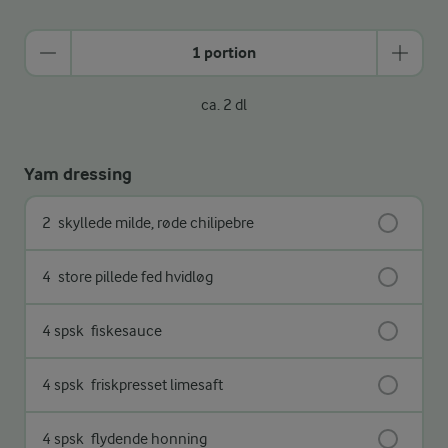
1 portion
ca. 2 dl
Yam dressing
2
skyllede milde, røde chilipebre
4
store pillede fed hvidløg
4 spsk
fiskesauce
4 spsk
friskpresset limesaft
4 spsk
flydende honning