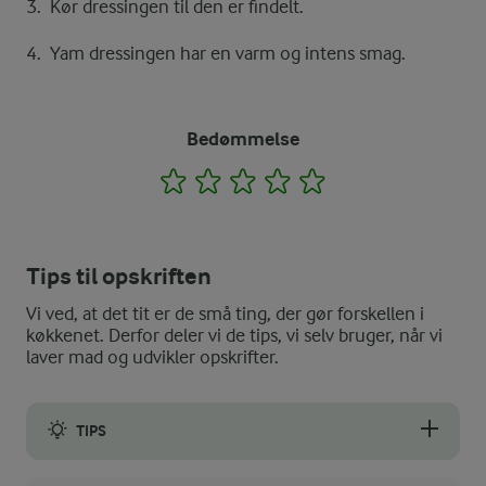
Kør dressingen til den er findelt.
Yam dressingen har en varm og intens smag.
Bedømmelse
1
2
3
4
5
Tips til opskriften
Vi ved, at det tit er de små ting, der gør forskellen i
køkkenet. Derfor deler vi de tips, vi selv bruger, når vi
laver mad og udvikler opskrifter.
TIPS
Hvis du bruger stærke chilier, eller hvis du vil have en mild y