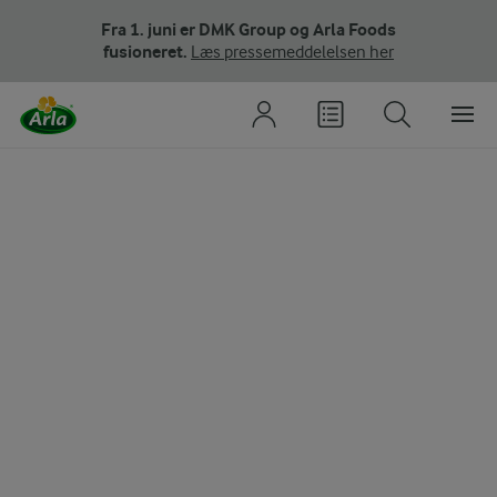
Fra 1. juni er DMK Group og Arla Foods
fusioneret.
Læs pressemeddelelsen her