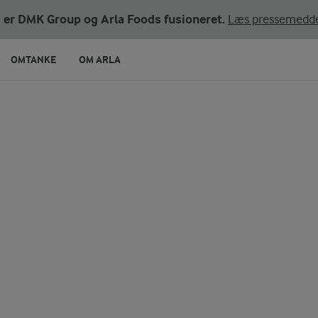
ni er DMK Group og Arla Foods fusioneret.
Læs pressemedde
OMTANKE
OM ARLA