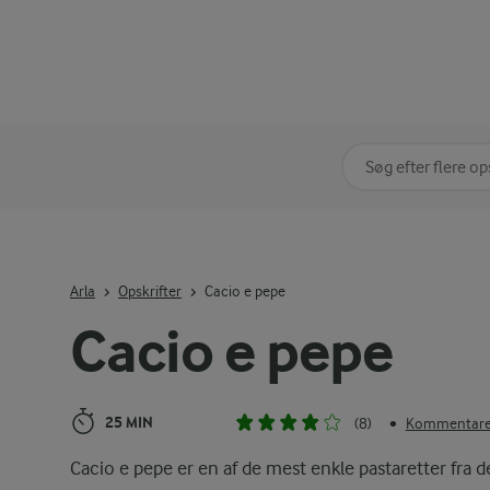
Søg på kategori
Indtast søgeord for 
Arla
Opskrifter
Cacio e pepe
Cacio e pepe
25 MIN
(8)
Kommentarer
•
Cacio e pepe er en af de mest enkle pastaretter fra d