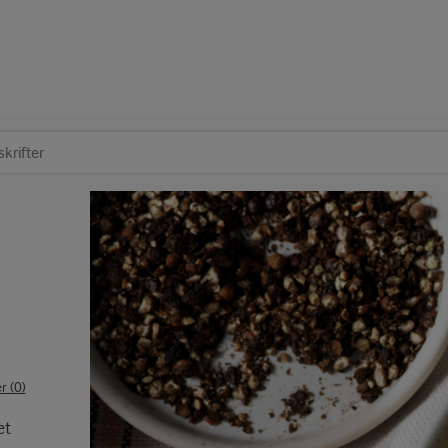
at søge
 (0)
et