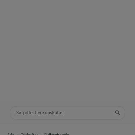
Søg på kategori
Indtast søgeord for at søge
Arla
Opskrifter
Gullaschgryde