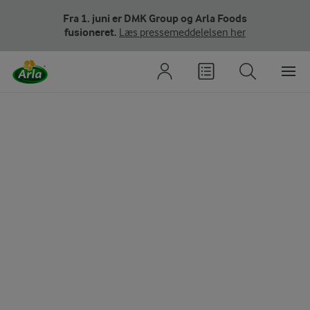
Fra 1. juni er DMK Group og Arla Foods
fusioneret.
Læs pressemeddelelsen her