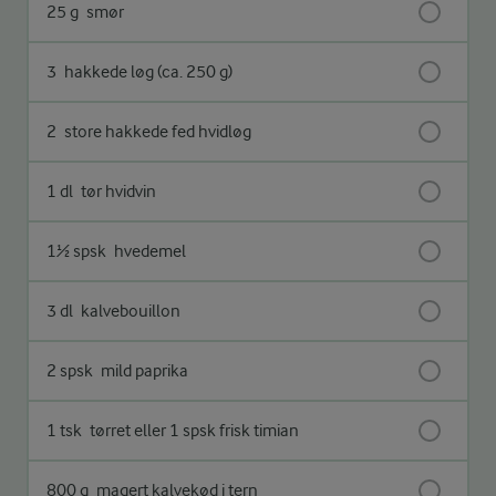
25 g
smør
3
hakkede løg (ca. 250 g)
2
store hakkede fed hvidløg
1 dl
tør hvidvin
1½ spsk
hvedemel
3 dl
kalvebouillon
2 spsk
mild paprika
1 tsk
tørret eller 1 spsk frisk timian
800 g
magert kalvekød i tern