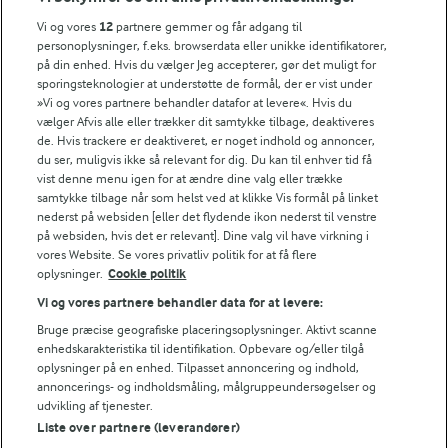
køkkenet. Derfor deler vi de tips, vi selv bruger, når vi
Vi og vores
12
partnere gemmer og får adgang til
laver mad og udvikler opskrifter.
personoplysninger, f.eks. browserdata eller unikke identifikatorer,
på din enhed. Hvis du vælger Jeg accepterer, gør det muligt for
sporingsteknologier at understøtte de formål, der er vist under
TIPS
»Vi og vores partnere behandler datafor at levere«. Hvis du
vælger Afvis alle eller trækker dit samtykke tilbage, deaktiveres
Gryderet er en god anledning til at få brugt grøntsagerne fra køl
de. Hvis trackere er deaktiveret, er noget indhold og annoncer,
du ser, muligvis ikke så relevant for dig. Du kan til enhver tid få
NÆRINGSINDHOLD, PR 100 G
vist denne menu igen for at ændre dine valg eller trække
samtykke tilbage når som helst ved at klikke Vis formål på linket
nederst på websiden [eller det flydende ikon nederst til venstre
Energiindhold:
Du kan også prøve den klassiske gullasch.
på websiden, hvis det er relevant]. Dine valg vil have virkning i
vores Website. Se vores privatliv politik for at få flere
407 kJ / 97 kcal
oplysninger.
Cookie politik
Vi og vores partnere behandler data for at levere:
Energifordeling
Bruge præcise geografiske placeringsoplysninger. Aktivt scanne
enhedskarakteristika til identifikation. Opbevare og/eller tilgå
ENERGI PR 100 G
oplysninger på en enhed. Tilpasset annoncering og indhold,
annoncerings- og indholdsmåling, målgruppeundersøgelser og
udvikling af tjenester.
1,2 g
Fiber:
Liste over partnere (leverandører)