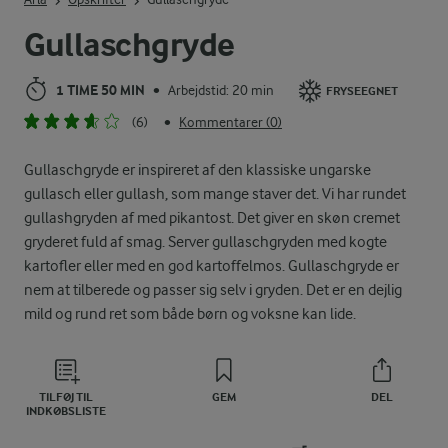
Gullaschgryde
1 TIME 50 MIN
Arbejdstid: 20 min
•
FRYSEEGNET
(6)
Kommentarer (0)
•
Gullaschgryde er inspireret af den klassiske ungarske
gullasch eller gullash, som mange staver det. Vi har rundet
gullashgryden af med pikantost. Det giver en skøn cremet
gryderet fuld af smag. Server gullaschgryden med kogte
kartofler eller med en god kartoffelmos. Gullaschgryde er
nem at tilberede og passer sig selv i gryden. Det er en dejlig
mild og rund ret som både børn og voksne kan lide.
TILFØJ TIL
GEM
DEL
INDKØBSLISTE