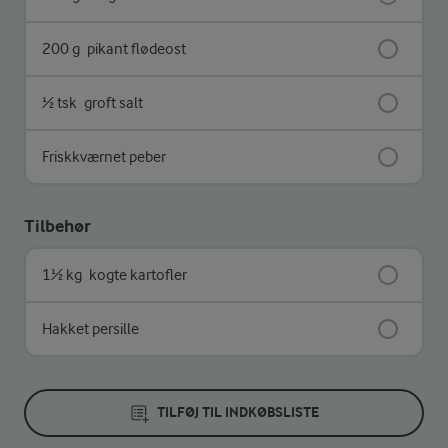
200 g
pikant flødeost
½ tsk
groft salt
Friskkværnet peber
Tilbehør
1½ kg
kogte kartofler
Hakket persille
TILFØJ TIL INDKØBSLISTE