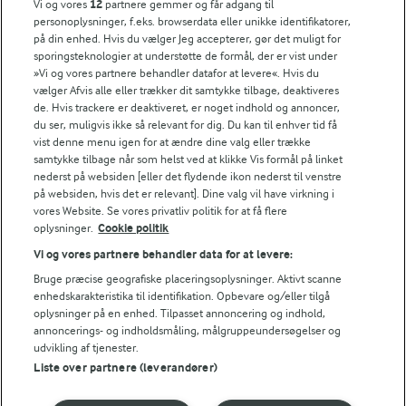
Vi og vores
12
partnere gemmer og får adgang til
Lasagne med
Pastafad med
personoplysninger, f.eks. browserdata eller unikke identifikatorer,
spidskålsblade
oksekød
på din enhed. Hvis du vælger Jeg accepterer, gør det muligt for
(10)
(48)
sporingsteknologier at understøtte de formål, der er vist under
»Vi og vores partnere behandler datafor at levere«. Hvis du
vælger Afvis alle eller trækker dit samtykke tilbage, deaktiveres
de. Hvis trackere er deaktiveret, er noget indhold og annoncer,
du ser, muligvis ikke så relevant for dig. Du kan til enhver tid få
vist denne menu igen for at ændre dine valg eller trække
samtykke tilbage når som helst ved at klikke Vis formål på linket
nederst på websiden [eller det flydende ikon nederst til venstre
på websiden, hvis det er relevant]. Dine valg vil have virkning i
vores Website. Se vores privatliv politik for at få flere
oplysninger.
Cookie politik
Vi og vores partnere behandler data for at levere:
Bruge præcise geografiske placeringsoplysninger. Aktivt scanne
enhedskarakteristika til identifikation. Opbevare og/eller tilgå
1 TIME 5 MIN
30 MIN
oplysninger på en enhed. Tilpasset annoncering og indhold,
Stegt okselårtunge og
Spaghetti med
annoncerings- og indholdsmåling, målgruppeundersøgelser og
udvikling af tjenester.
spidskål med dildfrø
grøntsager, bøffer og
hytteost
Liste over partnere (leverandører)
(77)
(37)