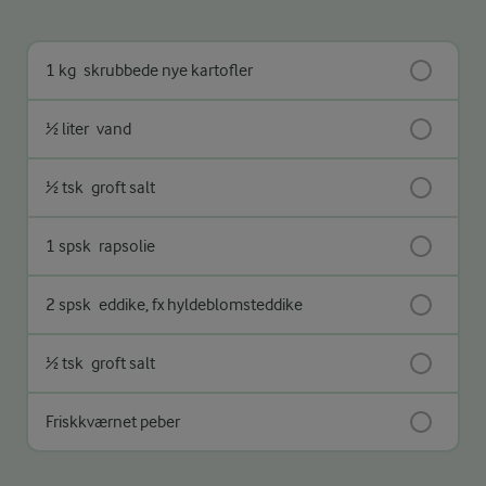
1 kg
skrubbede nye kartofler
½ liter
vand
½ tsk
groft salt
1 spsk
rapsolie
2 spsk
eddike, fx hyldeblomsteddike
½ tsk
groft salt
Friskkværnet peber