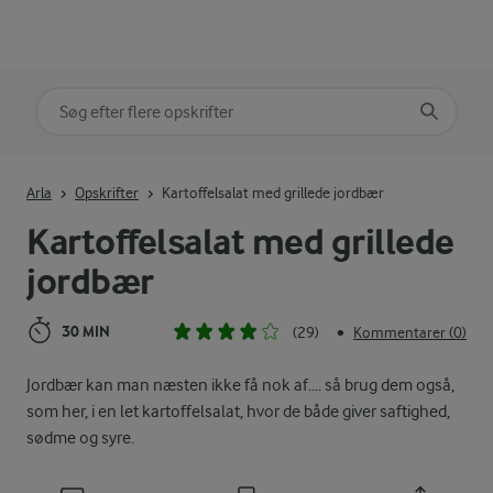
Søg på kategori
Indtast søgeord for at søge
Arla
Opskrifter
Kartoffelsalat med grillede jordbær
Kartoffelsalat med grillede
jordbær
30 MIN
(29)
Kommentarer (0)
•
Jordbær kan man næsten ikke få nok af.... så brug dem også,
som her, i en let kartoffelsalat, hvor de både giver saftighed,
sødme og syre.