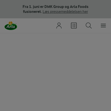
Fra 1. juni er DMK Group og Arla Foods
fusioneret.
Læs pressemeddelelsen her