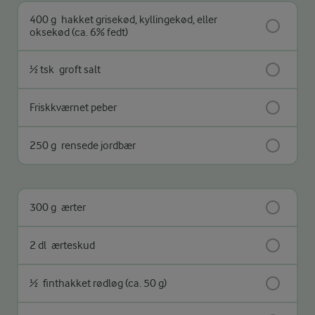
400 g
hakket grisekød, kyllingekød, eller
oksekød (ca. 6% fedt)
½ tsk
groft salt
Friskkværnet peber
250 g
rensede jordbær
300 g
ærter
2 dl
ærteskud
½
finthakket rødløg (ca. 50 g)