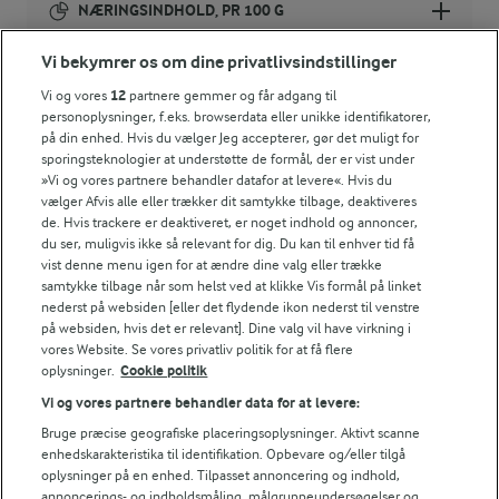
NÆRINGSINDHOLD, PR 100 G
Vi bekymrer os om dine privatlivsindstillinger
Energiindhold:
Prøv også den klassiske varme kartoffelsalat med
Vi og vores
12
partnere gemmer og får adgang til
fløde, eddike og sukker.
272 kJ / 65 kcal
personoplysninger, f.eks. browserdata eller unikke identifikatorer,
på din enhed. Hvis du vælger Jeg accepterer, gør det muligt for
sporingsteknologier at understøtte de formål, der er vist under
Energifordeling
»Vi og vores partnere behandler datafor at levere«. Hvis du
vælger Afvis alle eller trækker dit samtykke tilbage, deaktiveres
ENERGI PR 100 G
de. Hvis trackere er deaktiveret, er noget indhold og annoncer,
du ser, muligvis ikke så relevant for dig. Du kan til enhver tid få
vist denne menu igen for at ændre dine valg eller trække
1,5 g
Fiber:
samtykke tilbage når som helst ved at klikke Vis formål på linket
nederst på websiden [eller det flydende ikon nederst til venstre
på websiden, hvis det er relevant]. Dine valg vil have virkning i
5 g
Protein:
vores Website. Se vores privatliv politik for at få flere
oplysninger.
Cookie politik
2,1 g
Fedt:
Vi og vores partnere behandler data for at levere:
Bruge præcise geografiske placeringsoplysninger. Aktivt scanne
6,4 g
Kulhydrat:
enhedskarakteristika til identifikation. Opbevare og/eller tilgå
oplysninger på en enhed. Tilpasset annoncering og indhold,
annoncerings- og indholdsmåling, målgruppeundersøgelser og