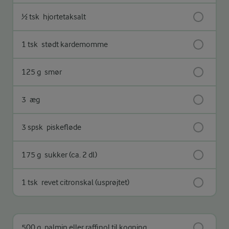
½ tsk
hjortetaksalt
1 tsk
stødt kardemomme
125 g
smør
3
æg
3 spsk
piskefløde
175 g
sukker (ca. 2 dl)
1 tsk
revet citronskal (usprøjtet)
500 g
palmin eller raffinol til kogning