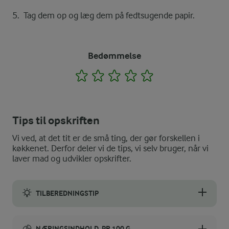
Tag dem op og læg dem på fedtsugende papir.
Bedømmelse
1
2
3
4
5
Tips til opskriften
Vi ved, at det tit er de små ting, der gør forskellen i
køkkenet. Derfor deler vi de tips, vi selv bruger, når vi
laver mad og udvikler opskrifter.
TILBEREDNINGSTIP
Hvis fedtstoffet bruser under kogningen, er det fordi der er for
NÆRINGSINDHOLD, PR 100 G