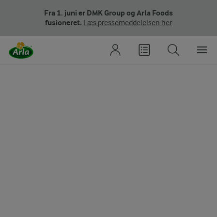
Fra 1. juni er DMK Group og Arla Foods
fusioneret.
Læs pressemeddelelsen her