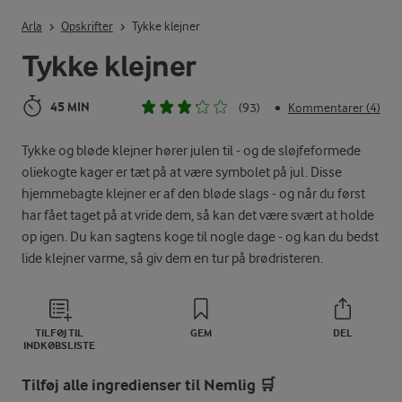
Indtast søgeord for at søge
Arla
Opskrifter
Tykke klejner
Tykke klejner
45 MIN
(93)
Kommentarer (4)
•
Tykke og bløde klejner hører julen til - og de sløjfeformede
oliekogte kager er tæt på at være symbolet på jul. Disse
hjemmebagte klejner er af den bløde slags - og når du først
har fået taget på at vride dem, så kan det være svært at holde
op igen. Du kan sagtens koge til nogle dage - og kan du bedst
lide klejner varme, så giv dem en tur på brødristeren.
TILFØJ TIL
GEM
DEL
INDKØBSLISTE
Tilføj alle ingredienser til Nemlig 🛒