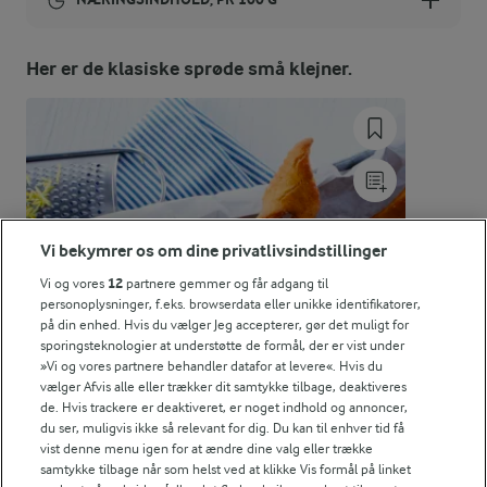
Energiindhold:
Her er de klasiske sprøde små klejner.
2260 kJ / 540 kcal
Energifordeling
ENERGI PR 100 G
Vi bekymrer os om dine privatlivsindstillinger
1,2 g
Fiber:
Vi og vores
12
partnere gemmer og får adgang til
personoplysninger, f.eks. browserdata eller unikke identifikatorer,
4,2 g
Protein:
på din enhed. Hvis du vælger Jeg accepterer, gør det muligt for
sporingsteknologier at understøtte de formål, der er vist under
»Vi og vores partnere behandler datafor at levere«. Hvis du
42,7 g
Fedt:
vælger Afvis alle eller trækker dit samtykke tilbage, deaktiveres
de. Hvis trackere er deaktiveret, er noget indhold og annoncer,
du ser, muligvis ikke så relevant for dig. Du kan til enhver tid få
35,8 g
Kulhydrat:
vist denne menu igen for at ændre dine valg eller trække
samtykke tilbage når som helst ved at klikke Vis formål på linket