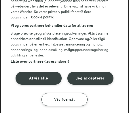
nederst på websiden [eller det flydende ikon nederst til venstre
på websiden, hvis det er relevant]. Dine valg vil have virkning i
vores Website. Se vores privatliv politik for at få flere
oplysninger.
Cookie politik
Vi og vores partnere behandler data for at levere:
2 TIMER 30 MIN
Klejner
Bruge præcise geografiske placeringsoplysninger. Aktivt scanne
enhedskarakteristika til identifikation. Opbevare og/eller tilgå
(139)
oplysninger på en enhed. Tilpasset annoncering og indhold,
annoncerings- og indholdsmåling, målgruppeundersøgelser og
udvikling af tjenester.
Liste over partnere (leverandører)
JULEMADENS HISTORIE
Afvis alle
Jeg accepterer
Læs mere om historien bag
julemaden i Danmark 🎄
Vis formål
SÅDAN GØR DU
INGREDIENSER
45 MIN