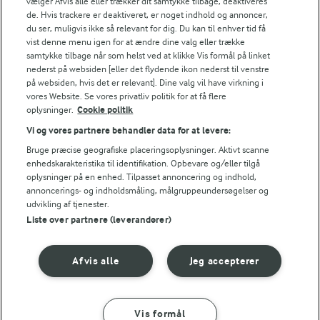
vælger Afvis alle eller trækker dit samtykke tilbage, deaktiveres
Energifordeling
de. Hvis trackere er deaktiveret, er noget indhold og annoncer,
du ser, muligvis ikke så relevant for dig. Du kan til enhver tid få
vist denne menu igen for at ændre dine valg eller trække
ENERGI PR 100 G
samtykke tilbage når som helst ved at klikke Vis formål på linket
nederst på websiden [eller det flydende ikon nederst til venstre
på websiden, hvis det er relevant]. Dine valg vil have virkning i
2,4 g
Fiber:
vores Website. Se vores privatliv politik for at få flere
oplysninger.
Cookie politik
9 g
Protein:
Vi og vores partnere behandler data for at levere:
Bruge præcise geografiske placeringsoplysninger. Aktivt scanne
11,9 g
Fedt:
enhedskarakteristika til identifikation. Opbevare og/eller tilgå
oplysninger på en enhed. Tilpasset annoncering og indhold,
annoncerings- og indholdsmåling, målgruppeundersøgelser og
8,6 g
Kulhydrat:
udvikling af tjenester.
Liste over partnere (leverandører)
Afvis alle
Jeg accepterer
Vis formål
10 MIN