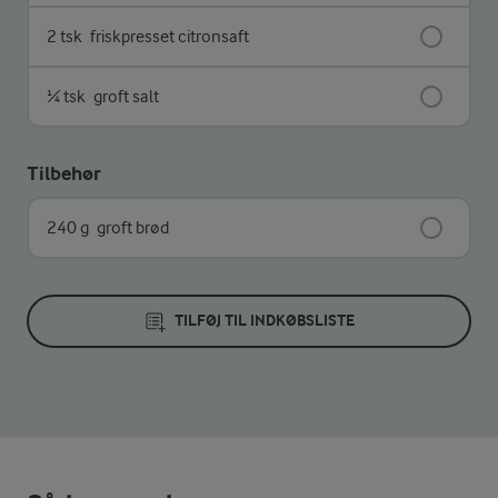
2 tsk
friskpresset citronsaft
¼ tsk
groft salt
Tilbehør
240 g
groft brød
TILFØJ TIL INDKØBSLISTE