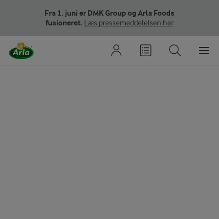
Fra 1. juni er DMK Group og Arla Foods
fusioneret.
Læs pressemeddelelsen her