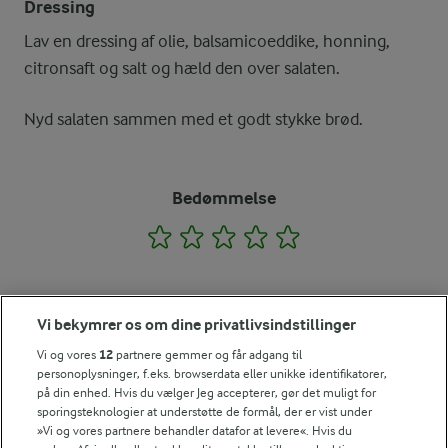
Dressing
Lav en dressing af olie, balsamicoeddike, honning,
citronsaft og salt og hæld den over salaten.
Nyd salaten sammen med et godt stykke brød.
Bedømmelse
1
2
3
4
5
Vi bekymrer os om dine privatlivsindstillinger
NÆRINGSINDHOLD, PR 100 G
Vi og vores
12
partnere gemmer og får adgang til
Energiindhold:
personoplysninger, f.eks. browserdata eller unikke identifikatorer,
Keep it simple - det er bare så dejligt enkelt og
på din enhed. Hvis du vælger Jeg accepterer, gør det muligt for
lækkert.
740 kJ / 177 kcal
sporingsteknologier at understøtte de formål, der er vist under
»Vi og vores partnere behandler datafor at levere«. Hvis du