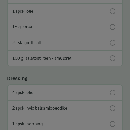
1 spsk
olie
15 g
smør
½ tsk
groft salt
100 g
salatost i tern - smuldret
Dressing
4 spsk
olie
2 spsk
hvid balsamicoeddike
1 spsk
honning