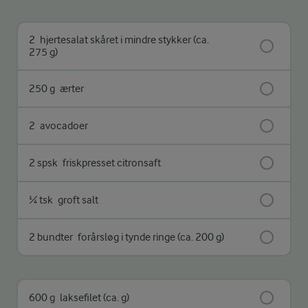
2
hjertesalat skåret i mindre stykker (ca.
275 g)
250 g
ærter
2
avocadoer
2 spsk
friskpresset citronsaft
¼ tsk
groft salt
2 bundter
forårsløg i tynde ringe (ca. 200 g)
600 g
laksefilet (ca. g)