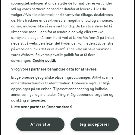
sporingsteknologier at understøtte de formål, der er vist under
22 TIMER
»Vi og vores partnere behandler datafor at levere«. Hvis du
Rabarbersaft
vælger Afvis alle eller trækker dit samtykke tilbage, deaktiveres
de. Hvis trackere er deaktiveret, er noget indhold og annoncer,
(38)
du ser, muligvis ikke så relevant for dig. Du kan til enhver tid få
vist denne menu igen for at ændre dine valg eller trække
samtykke tilbage når som helst ved at klikke Vis formål på linket
nederst på websiden [eller det flydende ikon nederst til venstre
på websiden, hvis det er relevant]. Dine valg vil have virkning i
vores Website. Se vores privatliv politik for at få flere
oplysninger.
Cookie politik
Andre gode forslag
Vi og vores partnere behandler data for at levere:
Bruge præcise geografiske placeringsoplysninger. Aktivt scanne
enhedskarakteristika til identifikation. Opbevare og/eller tilgå
oplysninger på en enhed. Tilpasset annoncering og indhold,
annoncerings- og indholdsmåling, målgruppeundersøgelser og
udvikling af tjenester.
Liste over partnere (leverandører)
Afvis alle
Jeg accepterer