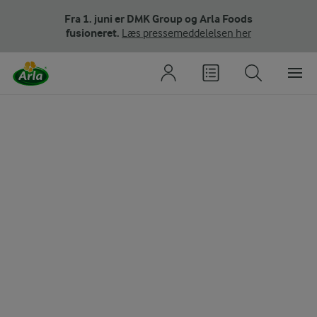
Fra 1. juni er DMK Group og Arla Foods
fusioneret.
Læs pressemeddelelsen her