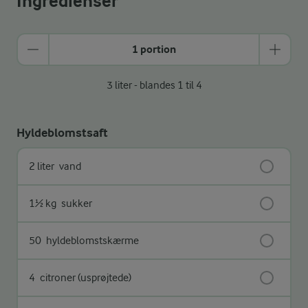
Ingredienser
1 portion
3 liter - blandes 1 til 4
Hyldeblomstsaft
2 liter
vand
1½ kg
sukker
50
hyldeblomstskærme
4
citroner (usprøjtede)