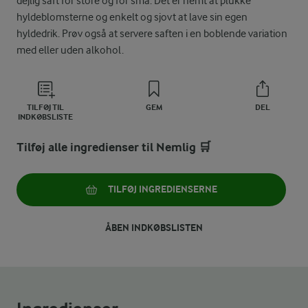
dejlig saft for store og for små. Det er nemt at plukke
hyldeblomsterne og enkelt og sjovt at lave sin egen
hyldedrik. Prøv også at servere saften i en boblende variation
med eller uden alkohol.
TILFØJ TIL
GEM
DEL
INDKØBSLISTE
Tilføj alle ingredienser til Nemlig 🛒
TILFØJ INGREDIENSERNE
ÅBEN INDKØBSLISTEN