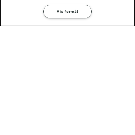
Vis formål
SÅDAN GØR DU
INGREDIENSER
15 MIN
TRADITION FOR FORNYELSE
Jordbærsmoothie
Læs hvad vores
landmænd arbejder med
(328)
30 MIN
Hyldeblomstsaft
15 MIN
15 MIN
Grøn smoothie
Jordbærmilkshak