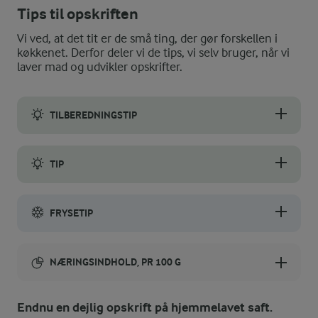
Tips til opskriften
Vi ved, at det tit er de små ting, der gør forskellen i
køkkenet. Derfor deler vi de tips, vi selv bruger, når vi
laver mad og udvikler opskrifter.
TILBEREDNINGSTIP
Undgå at presse hyldeblomstmassen når den sigtes, da bitterst
TIP
Hyldeblomstsaft kan stivnes med husblas og bruges som et sm
FRYSETIP
Opbevar din hyldeblomstsaft i fryseren, så holder den længere. 
NÆRINGSINDHOLD, PR 100 G
Energiindhold:
Endnu en dejlig opskrift på hjemmelavet saft.