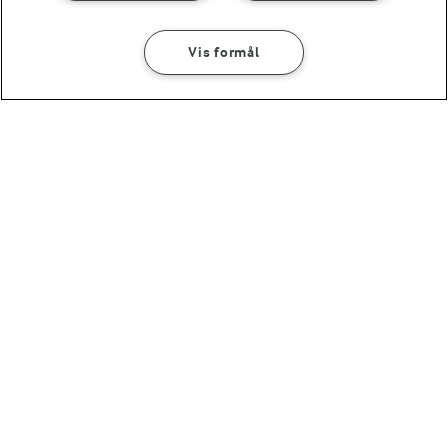
Vis formål
1 TIME 5 MIN
45 MIN
Matilde kakaokage
Chokoladekage uden
mel
(121)
(32)