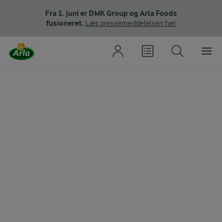
Fra 1. juni er DMK Group og Arla Foods
fusioneret.
Læs pressemeddelelsen her