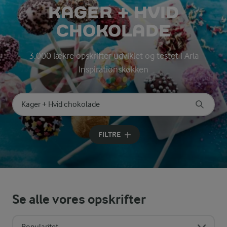
KAGER + HVID
CHOKOLADE
3.000 lækre opskrifter udviklet og testet i Arla
Inspirationskøkken
Søg på kategori
Indtast søgeord for at søge
FILTRE
Se alle vores opskrifter
Popularitet