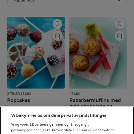
2 TIMER 15 MIN
45 MIN
Popcakes
Rabarbermuffins med
hvid chokolade og
(170)
mandler
Vi bekymrer os om dine privatlivsindstillinger
(248)
Vi og vores
12
partnere gemmer og får adgang til
personoplysninger, f.eks. browserdata eller unikke identifikatorer,