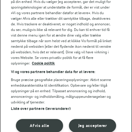
på din enhed. Hvis du vælger Jeg accepterer, gør det muligt for
sporingsteknologier at understøtte de formål, der er vist under
»Vi og vores partnere behandler datafor at levere«. Hvis du
vælger Afvis alle eller trækker dit samtykke tilbage, deaktiveres
de. Hvis trackere er deaktiveret, er noget indhold og annoncer,
du ser, muligvis ikke så relevant for dig. Du kan til enhver tid få
vist denne menu igen for at ændre dine valg eller trække
samtykke tilbage når som helst ved at klikke Vis formål på linket
nederst på websiden [eller det flydende ikon nederst til venstre
på websiden, hvis det er relevant]. Dine valg vil have virkning i
vores Website. Se vores privatliv politik for at få flere
oplysninger.
Cookie politik
1 TIME 30 MIN
2 TIMER
Vi og vores partnere behandler data for at levere:
Nem kage med
Knasekage med
Bruge præcise geografiske placeringsoplysninger. Aktivt scanne
valgfrit fyld
skyrflødeskum og
enhedskarakteristika til identifikation. Opbevare og/eller tilgå
friske bær
oplysninger på en enhed. Tilpasset annoncering og indhold,
(68)
annoncerings- og indholdsmåling, målgruppeundersøgelser og
(450)
udvikling af tjenester.
Liste over partnere (leverandører)
Afvis alle
Jeg accepterer