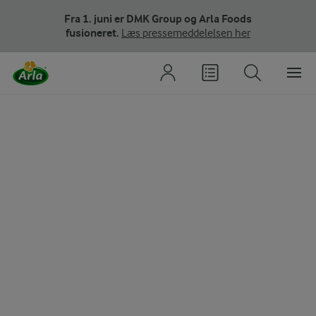
Fra 1. juni er DMK Group og Arla Foods
fusioneret.
Læs pressemeddelelsen her