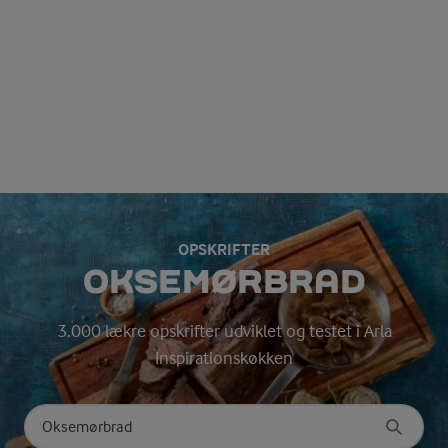
OPSKRIFTER
OKSEMØRBRAD
3.000 lækre opskrifter udviklet og testet i Arla
Inspirationskøkken
Søg på kategori