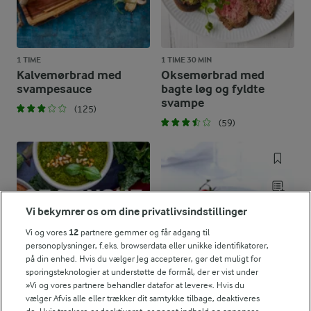
1 TIME
1 TIME 30 MIN
Kalvemørbrad med
Oksemørbrad med
svampesauce
bagte løg og fyldte
svampe
(125)
(59)
Vi bekymrer os om dine privatlivsindstillinger
Vi og vores
12
partnere gemmer og får adgang til
personoplysninger, f.eks. browserdata eller unikke identifikatorer,
på din enhed. Hvis du vælger Jeg accepterer, gør det muligt for
sporingsteknologier at understøtte de formål, der er vist under
»Vi og vores partnere behandler datafor at levere«. Hvis du
vælger Afvis alle eller trækker dit samtykke tilbage, deaktiveres