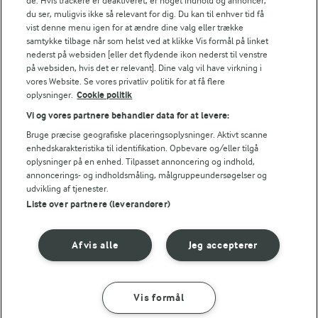
de. Hvis trackere er deaktiveret, er noget indhold og annoncer,
30 MIN
du ser, muligvis ikke så relevant for dig. Du kan til enhver tid få
Vermouthsauce og
vist denne menu igen for at ændre dine valg eller trække
stegte svampe
samtykke tilbage når som helst ved at klikke Vis formål på linket
nederst på websiden [eller det flydende ikon nederst til venstre
(9)
på websiden, hvis det er relevant]. Dine valg vil have virkning i
vores Website. Se vores privatliv politik for at få flere
oplysninger.
Cookie politik
Vi og vores partnere behandler data for at levere:
Bruge præcise geografiske placeringsoplysninger. Aktivt scanne
enhedskarakteristika til identifikation. Opbevare og/eller tilgå
oplysninger på en enhed. Tilpasset annoncering og indhold,
annoncerings- og indholdsmåling, målgruppeundersøgelser og
udvikling af tjenester.
Liste over partnere (leverandører)
Afvis alle
Jeg accepterer
3 TIMER 15 MIN
TJEK RÅVAREKALENDEREN
Hvilke danske råvarer
Langtidsstegt
er i sæson lige nu?
oksemørbrad
Vis formål
(181)