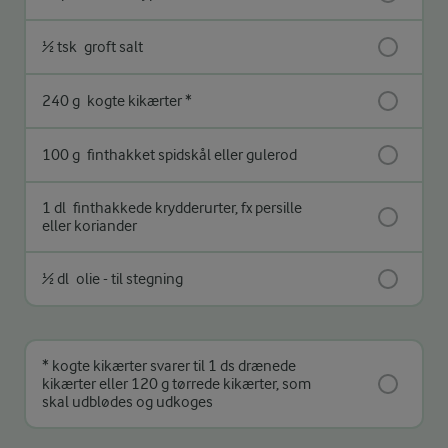
½ tsk
groft salt
240 g
kogte kikærter *
100 g
finthakket spidskål eller gulerod
1 dl
finthakkede krydderurter, fx persille
eller koriander
½ dl
olie - til stegning
* kogte kikærter svarer til 1 ds drænede
kikærter eller 120 g tørrede kikærter, som
skal udblødes og udkoges