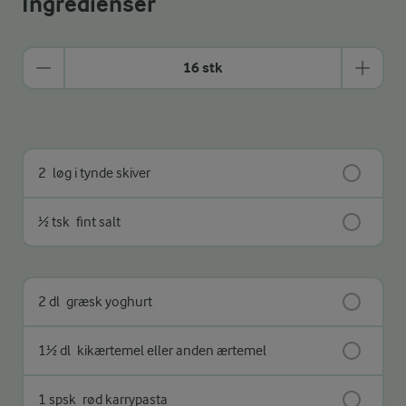
Ingredienser
16 stk
2
løg i tynde skiver
½ tsk
fint salt
2 dl
græsk yoghurt
1½ dl
kikærtemel eller anden ærtemel
1 spsk
rød karrypasta