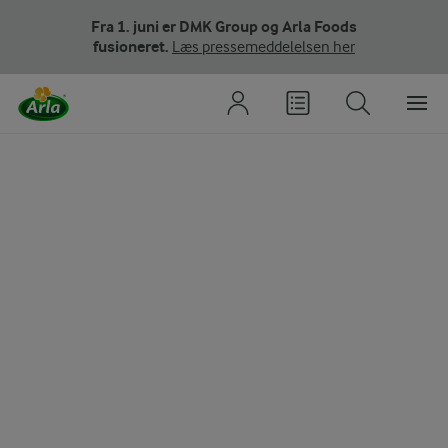
Fra 1. juni er DMK Group og Arla Foods
fusioneret.
Læs pressemeddelelsen her