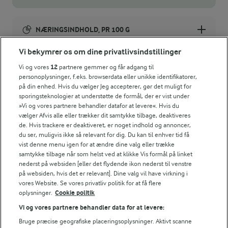
Du kan bruge hvilken som helst kål i kikærtebøfferne.
NÆRINGSINDHOLD, PR 100 G
Vi bekymrer os om dine privatlivsindstillinger
Energiindhold:
Andre dejlige grøntsagsdeller
Vi og vores
12
partnere gemmer og får adgang til
490 kJ / 117 kcal
personoplysninger, f.eks. browserdata eller unikke identifikatorer,
på din enhed. Hvis du vælger Jeg accepterer, gør det muligt for
sporingsteknologier at understøtte de formål, der er vist under
Energifordeling
»Vi og vores partnere behandler datafor at levere«. Hvis du
vælger Afvis alle eller trækker dit samtykke tilbage, deaktiveres
de. Hvis trackere er deaktiveret, er noget indhold og annoncer,
ENERGI PR 100 G
du ser, muligvis ikke så relevant for dig. Du kan til enhver tid få
vist denne menu igen for at ændre dine valg eller trække
3,6 g
Fiber:
samtykke tilbage når som helst ved at klikke Vis formål på linket
nederst på websiden [eller det flydende ikon nederst til venstre
på websiden, hvis det er relevant]. Dine valg vil have virkning i
5,6 g
Protein:
vores Website. Se vores privatliv politik for at få flere
oplysninger.
Cookie politik
4,7 g
Fedt:
Vi og vores partnere behandler data for at levere:
Bruge præcise geografiske placeringsoplysninger. Aktivt scanne