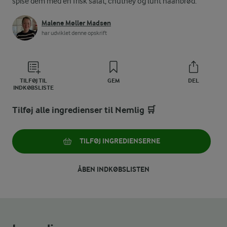
spise dem med en frisk salat, chutney og lunt naanbrød.
Malene Møller Madsen
har udviklet denne opskrift
TILFØJ TIL
GEM
DEL
INDKØBSLISTE
Tilføj alle ingredienser til Nemlig 🛒
TILFØJ INGREDIENSERNE
ÅBEN INDKØBSLISTEN