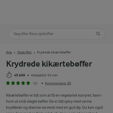
Søg på kategori
Indtast søgeord for at søge
Arla
Opskrifter
Krydrede kikærtebøffer
Krydrede kikærtebøffer
45 MIN
Arbejdstid: 45 min
•
(1)
Kommentarer (0)
•
Kikærtebøffer er lidt som at få en vegetarisk karryret, bare i
form at små stegte bøffer. De er lidt spicy med varme
krydderier og skønne serveret med en god dip. Du kan også