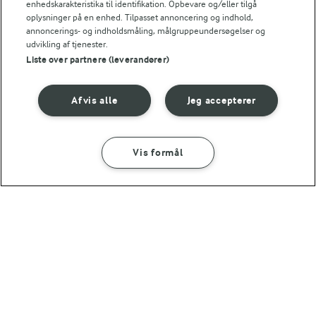
enhedskarakteristika til identifikation. Opbevare og/eller tilgå
13 g
Kulhydrat:
oplysninger på en enhed. Tilpasset annoncering og indhold,
annoncerings- og indholdsmåling, målgruppeundersøgelser og
udvikling af tjenester.
Liste over partnere (leverandører)
Afvis alle
Jeg accepterer
25 MIN
30 MIN
Sprøde majs fritters
Lins
(8)
Vis formål
SÅDAN GØR DU
INGREDIENSER
45 MIN
Krydrede kikærtebøffer
Andre gode forslag