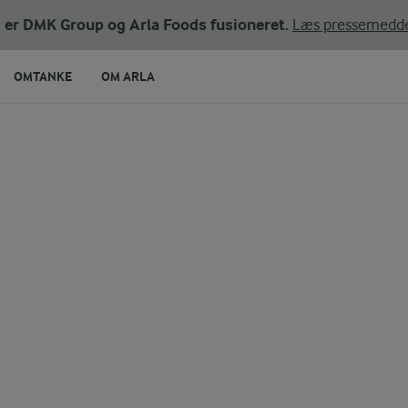
ni er DMK Group og Arla Foods fusioneret.
Læs pressemedde
OMTANKE
OM ARLA