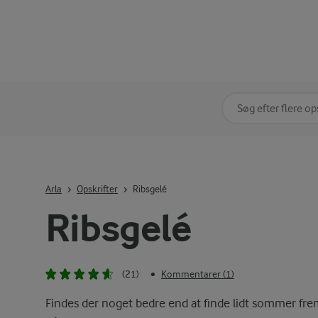
Søg på kategori
Indtast søgeord for 
Arla
Opskrifter
Ribsgelé
Ribsgelé
(21)
Kommentarer (1)
•
Findes der noget bedre end at finde lidt sommer fre