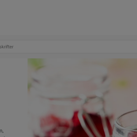
at søge
m,