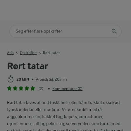
Søg på kategori
Indtast søgeord for at søge
Arla
Opskrifter
Rørt tatar
Rørt tatar
20 MIN
Arbejdstid: 20 min
•
(2)
Kommentarer (0)
•
Rørt tatar laves af helt friskt fint- eller håndhakket oksekød,
typisk inderlår eller mørbrad. Vi rører kødet med rå
æggeblomme, finthakket løg, kapers, cornichoner,
dijonsennep, salt og peber - og serverer den som forret med
en frisk, sprød salat, der er vendt med vinagrette. Du kan også