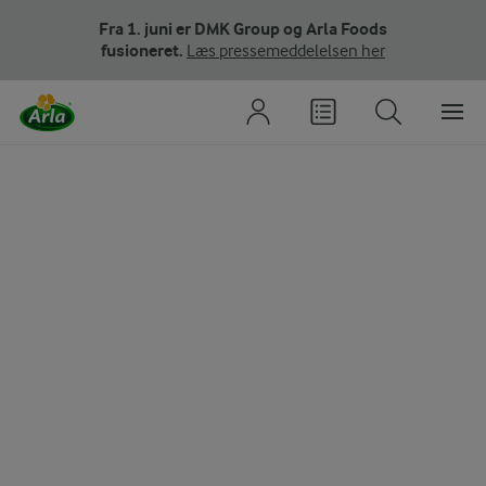
Fra 1. juni er DMK Group og Arla Foods
fusioneret.
Læs pressemeddelelsen her