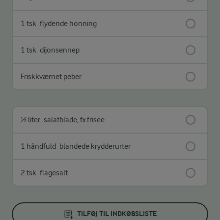
1 tsk
flydende honning
1 tsk
dijonsennep
Friskkværnet peber
½ liter
salatblade, fx frisee
1 håndfuld
blandede krydderurter
2 tsk
flagesalt
TILFØJ TIL INDKØBSLISTE