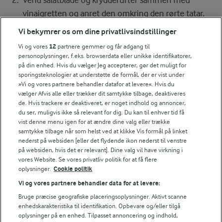
vinaigretten og anret den omkring den rørte tatar.
Vi bekymrer os om dine privatlivsindstillinger
Drys med flagesalt og server. Tataren bør ikke
Vi og vores
12
partnere gemmer og får adgang til
gemmes til dagen efter.
personoplysninger, f.eks. browserdata eller unikke identifikatorer,
på din enhed. Hvis du vælger Jeg accepterer, gør det muligt for
sporingsteknologier at understøtte de formål, der er vist under
»Vi og vores partnere behandler datafor at levere«. Hvis du
Bedømmelse
vælger Afvis alle eller trækker dit samtykke tilbage, deaktiveres
de. Hvis trackere er deaktiveret, er noget indhold og annoncer,
1
2
3
4
5
du ser, muligvis ikke så relevant for dig. Du kan til enhver tid få
vist denne menu igen for at ændre dine valg eller trække
samtykke tilbage når som helst ved at klikke Vis formål på linket
nederst på websiden [eller det flydende ikon nederst til venstre
Tips til opskriften
på websiden, hvis det er relevant]. Dine valg vil have virkning i
vores Website. Se vores privatliv politik for at få flere
Vi ved, at det tit er de små ting, der gør forskellen i
oplysninger.
Cookie politik
køkkenet. Derfor deler vi de tips, vi selv bruger, når vi
Vi og vores partnere behandler data for at levere:
laver mad og udvikler opskrifter.
Bruge præcise geografiske placeringsoplysninger. Aktivt scanne
enhedskarakteristika til identifikation. Opbevare og/eller tilgå
oplysninger på en enhed. Tilpasset annoncering og indhold,
TIP