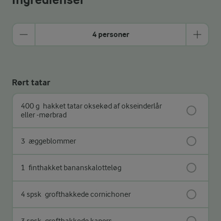
4 personer
Rørt tatar
400 g
hakket tatar oksekød af okseinderlår
eller -mørbrad
3
æggeblommer
1
finthakket bananskalotteløg
4 spsk
grofthakkede cornichoner
3 spsk
grofthakkede kapers