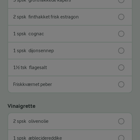
2 spsk
finthakket frisk estragon
1 spsk
cognac
1 spsk
dijonsennep
1½ tsk
flagesalt
Friskkværnet peber
Vinaigrette
2 spsk
olivenolie
1 spsk
æblecidereddike