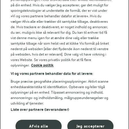
på din enhed. Hvis du vælger Jeg accepterer, gør det muligt for
sporingsteknologier at understøtte de formål, der er vist under
»Vi og vores partnere behandler datafor at levere«. Hvis du
Tips til opskriften
vælger Afvis alle eller trækker dit samtykke tilbage, deaktiveres
de. Hvis trackere er deaktiveret, er noget indhold og annoncer,
Vi ved, at det tit er de små ting, der gør forskellen i
du ser, muligvis ikke så relevant for dig. Du kan til enhver tid få
køkkenet. Derfor deler vi de tips, vi selv bruger, når vi
vist denne menu igen for at ændre dine valg eller trække
laver mad og udvikler opskrifter.
samtykke tilbage når som helst ved at klikke Vis formål på linket
nederst på websiden [eller det flydende ikon nederst til venstre
på websiden, hvis det er relevant]. Dine valg vil have virkning i
vores Website. Se vores privatliv politik for at få flere
TIPS
oplysninger.
Cookie politik
Har du rester af bagte rodfrugter fra dagen før, kan du bruge
Vi og vores partnere behandler data for at levere:
Bruge præcise geografiske placeringsoplysninger. Aktivt scanne
NÆRINGSINDHOLD, PR 100 G
enhedskarakteristika til identifikation. Opbevare og/eller tilgå
oplysninger på en enhed. Tilpasset annoncering og indhold,
Energiindhold:
annoncerings- og indholdsmåling, målgruppeundersøgelser og
Er du mere til en salat med friske vindruer, kan
udvikling af tjenester.
denne anbefales.
526 kJ / 126 kcal
Liste over partnere (leverandører)
Energifordeling
Afvis alle
Jeg accepterer