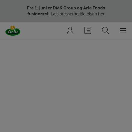
Fra 1. juni er DMK Group og Arla Foods
fusioneret.
Læs pressemeddelelsen her