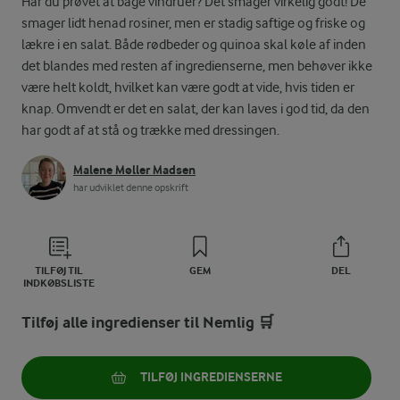
Har du prøvet at bage vindruer? Det smager virkelig godt! De
smager lidt henad rosiner, men er stadig saftige og friske og
lækre i en salat. Både rødbeder og quinoa skal køle af inden
det blandes med resten af ingredienserne, men behøver ikke
være helt koldt, hvilket kan være godt at vide, hvis tiden er
knap. Omvendt er det en salat, der kan laves i god tid, da den
har godt af at stå og trække med dressingen.
Malene Møller Madsen
har udviklet denne opskrift
TILFØJ TIL
GEM
DEL
INDKØBSLISTE
Tilføj alle ingredienser til Nemlig 🛒
TILFØJ INGREDIENSERNE