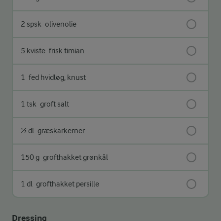
2 spsk
olivenolie
5 kviste
frisk timian
1
fed hvidløg, knust
1 tsk
groft salt
½ dl
græskarkerner
150 g
grofthakket grønkål
1 dl
grofthakket persille
Dressing