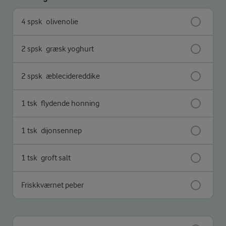
4 spsk
olivenolie
2 spsk
græsk yoghurt
2 spsk
æblecidereddike
1 tsk
flydende honning
1 tsk
dijonsennep
1 tsk
groft salt
Friskkværnet peber