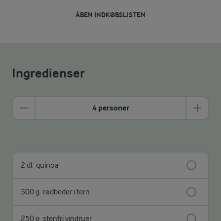
ÅBEN INDKØBSLISTEN
Ingredienser
4 personer
2 dl
quinoa
500 g
rødbeder i tern
250 g
stenfri vindruer