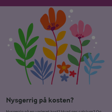
Nysgerrig på kosten?
Nysgerrig på en varieret kost? Hvad gør calcium? Og