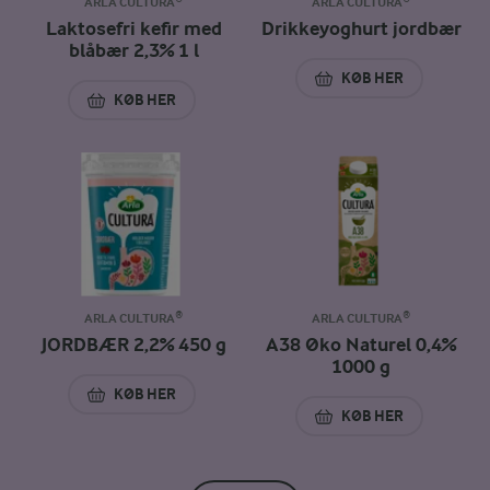
ARLA CULTURA®
ARLA CULTURA®
Laktosefri kefir med
Drikkeyoghurt jordbær
blåbær 2,3% 1 l
KØB HER
DRIKKEYOGHURT 
KØB HER
LAKTOSEFRI KEFIR MED BLÅBÆR 2,3% 1 L
ARLA CULTURA®
ARLA CULTURA®
JORDBÆR 2,2% 450 g
A38 Øko Naturel 0,4%
1000 g
KØB HER
JORDBÆR 2,2% 450 G
KØB HER
A38 ØKO NATUREL 