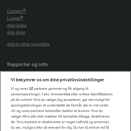
Castello®
Lurpak®
Arla Unika
Arla shop
Arla in other countries
Rapporter og info
Vi bekymrer os om dine privatlivsindstillinger
Årsrapport
FarmAhead™ Check rapport
Vi og vores
12
partnere gemmer og får adgang til
personoplysninger, f.eks. browserdata eller unikke identifikatorer,
Andelshaverinfo: Mælkepris
på din enhed. Hvis du vælger Jeg accepterer, gør det muligt for
Fødevarestyrelsens smiley-rapporter for Arla Foods
sporingsteknologier at understøtte de formål, der er vist under
Fødevarestyrelsens smiley-rapporter for Jörd
»Vi og vores partnere behandler datafor at levere«. Hvis du
Fødevarestyrelsens smiley-rapporter for Lurpak PB
vælger Afvis alle eller trækker dit samtykke tilbage, deaktiveres
de. Hvis trackere er deaktiveret, er noget indhold og annoncer,
du ser, muligvis ikke så relevant for dig. Du kan til enhver tid få