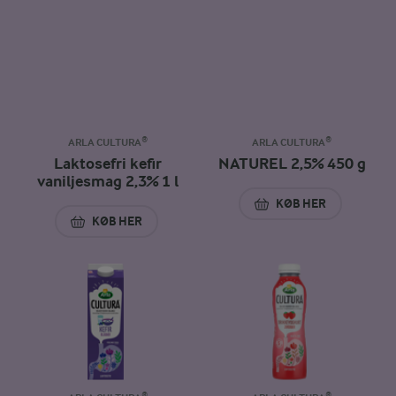
ARLA CULTURA®
ARLA CULTURA®
Laktosefri kefir
NATUREL 2,5% 450 g
vaniljesmag 2,3% 1 l
KØB HER
NATUREL 2,5% 450
KØB HER
LAKTOSEFRI KEFIR VANILJESMAG 2,3% 1 L