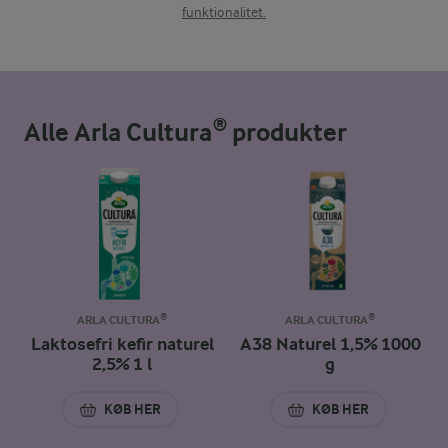
funktionalitet.
Alle Arla Cultura® produkter
ARLA CULTURA®
ARLA CULTURA®
Laktosefri kefir naturel
A38 Naturel 1,5% 1000
2,5% 1 l
g
KØB HER
KØB HER
LAKTOSEFRI KEFIR NATUREL 2,5% 1 L
A38 NATUREL 1,5%