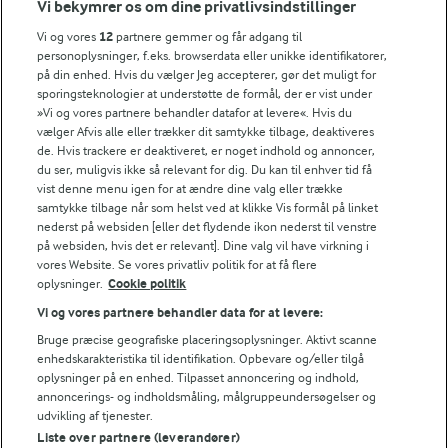
Vi bekymrer os om dine privatlivsindstillinger
Årsrapport
FarmAhead™ Check rapport
Vi og vores
12
partnere gemmer og får adgang til
Andelshaverinfo: Mælkepris
personoplysninger, f.eks. browserdata eller unikke identifikatorer,
på din enhed. Hvis du vælger Jeg accepterer, gør det muligt for
Fødevarestyrelsens smiley-rapporter for Arla Foods
sporingsteknologier at understøtte de formål, der er vist under
Fødevarestyrelsens smiley-rapporter for Jörd
»Vi og vores partnere behandler datafor at levere«. Hvis du
Fødevarestyrelsens smiley-rapporter for Lurpak PB
vælger Afvis alle eller trækker dit samtykke tilbage, deaktiveres
de. Hvis trackere er deaktiveret, er noget indhold og annoncer,
du ser, muligvis ikke så relevant for dig. Du kan til enhver tid få
vist denne menu igen for at ændre dine valg eller trække
samtykke tilbage når som helst ved at klikke Vis formål på linket
Følg
nederst på websiden [eller det flydende ikon nederst til venstre
på websiden, hvis det er relevant]. Dine valg vil have virkning i
vores Website. Se vores privatliv politik for at få flere
oplysninger.
Cookie politik
Vi og vores partnere behandler data for at levere:
Bruge præcise geografiske placeringsoplysninger. Aktivt scanne
enhedskarakteristika til identifikation. Opbevare og/eller tilgå
oplysninger på en enhed. Tilpasset annoncering og indhold,
© 2026 Arla Foods
annoncerings- og indholdsmåling, målgruppeundersøgelser og
Vælg en anden cookies
udvikling af tjenester.
Liste over partnere (leverandører)