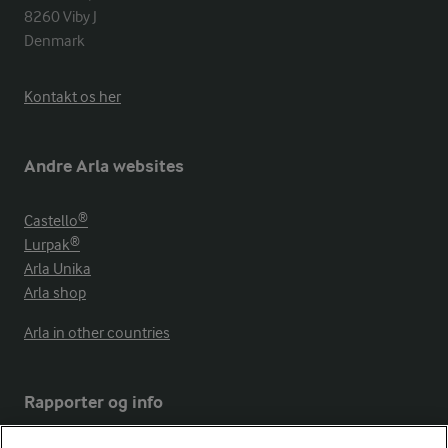
8260 Viby J 

Denmark
Kontakt os her
Andre Arla websites
Castello®
Lurpak®
Arla Unika
Arla shop
Arla in other countries
Rapporter og info