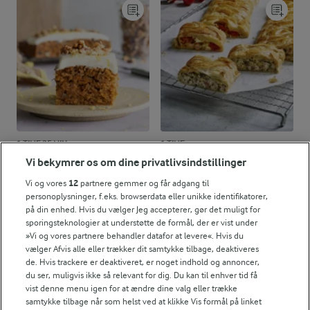
1 TIME 25 MIN
1 TIME
Gulerodskage
Skinkestang
Vi bekymrer os om dine privatlivsindstillinger
(1203)
(196)
Vi og vores
12
partnere gemmer og får adgang til
personoplysninger, f.eks. browserdata eller unikke identifikatorer,
på din enhed. Hvis du vælger Jeg accepterer, gør det muligt for
sporingsteknologier at understøtte de formål, der er vist under
»Vi og vores partnere behandler datafor at levere«. Hvis du
vælger Afvis alle eller trækker dit samtykke tilbage, deaktiveres
de. Hvis trackere er deaktiveret, er noget indhold og annoncer,
du ser, muligvis ikke så relevant for dig. Du kan til enhver tid få
vist denne menu igen for at ændre dine valg eller trække
samtykke tilbage når som helst ved at klikke Vis formål på linket