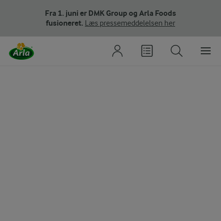
Fra 1. juni er DMK Group og Arla Foods
fusioneret.
Læs pressemeddelelsen her