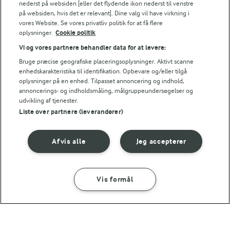
nederst på websiden [eller det flydende ikon nederst til venstre
på websiden, hvis det er relevant]. Dine valg vil have virkning i
vores Website. Se vores privatliv politik for at få flere
oplysninger.
Cookie politik
Vi og vores partnere behandler data for at levere:
1 TIME 15 MIN
Laksetærte
Bruge præcise geografiske placeringsoplysninger. Aktivt scanne
enhedskarakteristika til identifikation. Opbevare og/eller tilgå
(36)
oplysninger på en enhed. Tilpasset annoncering og indhold,
annoncerings- og indholdsmåling, målgruppeundersøgelser og
udvikling af tjenester.
Liste over partnere (leverandører)
Afvis alle
Jeg accepterer
Vis formål
15 MIN
TJEK RÅVAREKALENDEREN