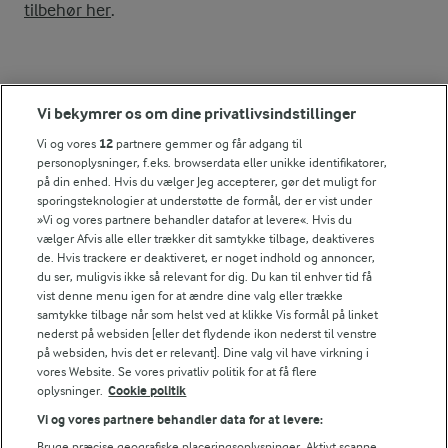
tilbehør her
.
Se alle vores opskrifter
Vi bekymrer os om dine privatlivsindstillinger
Vi og vores
12
partnere gemmer og får adgang til
Popularitet
personoplysninger, f.eks. browserdata eller unikke identifikatorer,
på din enhed. Hvis du vælger Jeg accepterer, gør det muligt for
sporingsteknologier at understøtte de formål, der er vist under
»Vi og vores partnere behandler datafor at levere«. Hvis du
vælger Afvis alle eller trækker dit samtykke tilbage, deaktiveres
de. Hvis trackere er deaktiveret, er noget indhold og annoncer,
du ser, muligvis ikke så relevant for dig. Du kan til enhver tid få
vist denne menu igen for at ændre dine valg eller trække
samtykke tilbage når som helst ved at klikke Vis formål på linket
nederst på websiden [eller det flydende ikon nederst til venstre
på websiden, hvis det er relevant]. Dine valg vil have virkning i
vores Website. Se vores privatliv politik for at få flere
oplysninger.
Cookie politik
Vi og vores partnere behandler data for at levere:
Bruge præcise geografiske placeringsoplysninger. Aktivt scanne