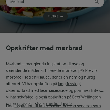
Søg på kategori
Indtast søgeord for at søge
FILTRE
Opskrifter med mørbrad
Mørbrad – mangler du inspiration til nye og
spændende måder at tilberede mørbrad på? Prøv fx
mørbrad i sød chilisauce
, der er en nem og hurtig
aftenret. Vi har opskriften på
langtidsstegt
oksemørbrad
med bearnaisesauce og pommes frites.
Vi har selvfølgelig også opskriften på
Beef Wellington
og en dansk klassisker
mørbradgryde
.
Find
inspiration til lækre salater der kan serveres som