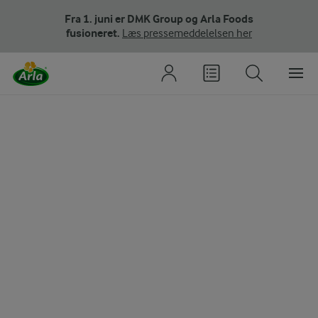
Fra 1. juni er DMK Group og Arla Foods
fusioneret.
Læs pressemeddelelsen her