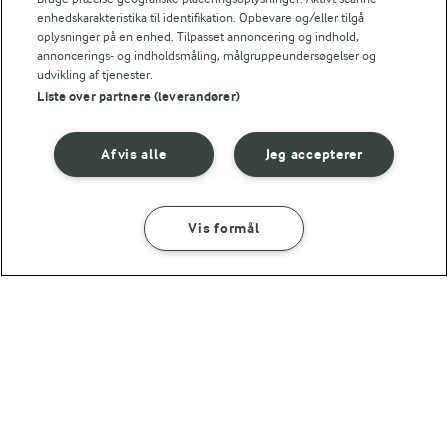
enhedskarakteristika til identifikation. Opbevare og/eller tilgå
30 MIN
3 TIMER
oplysninger på en enhed. Tilpasset annoncering og indhold,
Caribisk bøfsalat
Thaimarinerede
annoncerings- og indholdsmåling, målgruppeundersøgelser og
mørbradbøffer
(19)
udvikling af tjenester.
(20)
Liste over partnere (leverandører)
Afvis alle
Jeg accepterer
Vis formål
1 TIME
45 MIN
Krondyrmørbrad med
Gratineret mørbrad
bagt græskar og
med appelsin og chili
brombærsalat