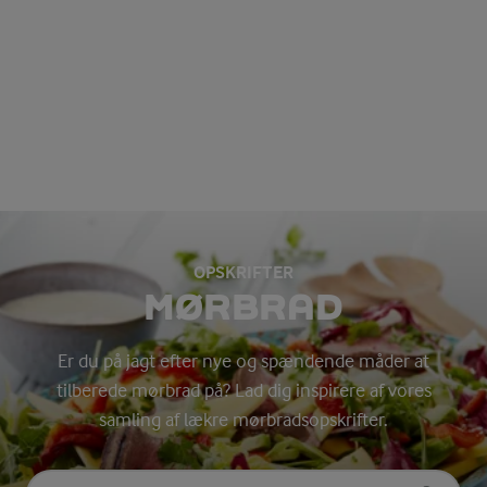
OPSKRIFTER
MØRBRAD
Er du på jagt efter nye og spændende måder at
tilberede mørbrad på? Lad dig inspirere af vores
samling af lækre mørbradsopskrifter.