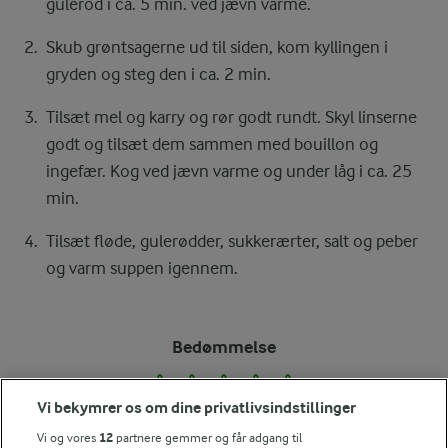
gulerod i ca. 5 min. ved jævn varme.
Skub grøntsagerne ud til siden, kom kyllingen i
gryden og steg den i ca. 2 min.
Tilsæt mel og karry og rør godt rundt. Skyl linserne
godt og tilsæt dem sammen med bouillon og
ingefær. Kog ved jævn varme og under låg i ca. 25
min.
Tilsæt fløde, gulerødder, sukkerærter, salt og peber
og varm suppen igennem.
Bedømmelse
1
2
3
4
5
Vi bekymrer os om dine privatlivsindstillinger
Vi og vores
12
partnere gemmer og får adgang til