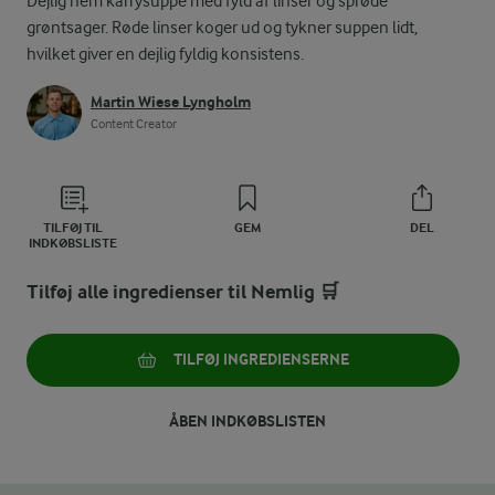
Dejlig nem karrysuppe med fyld af linser og sprøde
grøntsager. Røde linser koger ud og tykner suppen lidt,
hvilket giver en dejlig fyldig konsistens.
Martin Wiese Lyngholm
Content Creator
TILFØJ TIL
GEM
DEL
INDKØBSLISTE
Tilføj alle ingredienser til Nemlig 🛒
TILFØJ INGREDIENSERNE
ÅBEN INDKØBSLISTEN