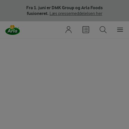
Fra 1. juni er DMK Group og Arla Foods
fusioneret.
Læs pressemeddelelsen her