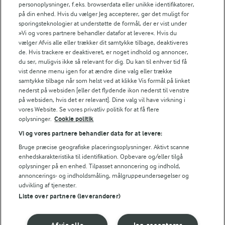
personoplysninger, f.eks. browserdata eller unikke identifikatorer,
NÆRINGSINDHOLD, PR 100 G
på din enhed. Hvis du vælger Jeg accepterer, gør det muligt for
sporingsteknologier at understøtte de formål, der er vist under
»Vi og vores partnere behandler datafor at levere«. Hvis du
Energiindhold:
vælger Afvis alle eller trækker dit samtykke tilbage, deaktiveres
de. Hvis trackere er deaktiveret, er noget indhold og annoncer,
257 kJ / 61 kcal
du ser, muligvis ikke så relevant for dig. Du kan til enhver tid få
vist denne menu igen for at ændre dine valg eller trække
Energifordeling
samtykke tilbage når som helst ved at klikke Vis formål på linket
nederst på websiden [eller det flydende ikon nederst til venstre
på websiden, hvis det er relevant]. Dine valg vil have virkning i
ENERGI PR 100 G
vores Website. Se vores privatliv politik for at få flere
oplysninger.
Cookie politik
1,1 g
Fiber:
Vi og vores partnere behandler data for at levere:
Bruge præcise geografiske placeringsoplysninger. Aktivt scanne
enhedskarakteristika til identifikation. Opbevare og/eller tilgå
5,4 g
Protein:
oplysninger på en enhed. Tilpasset annoncering og indhold,
annoncerings- og indholdsmåling, målgruppeundersøgelser og
1,8 g
Fedt:
udvikling af tjenester.
Liste over partnere (leverandører)
5,8 g
Kulhydrat: