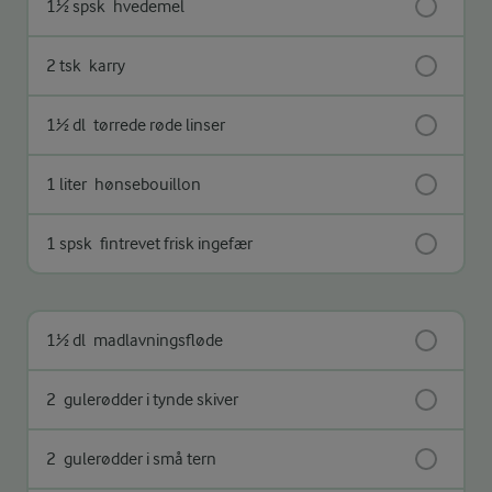
1½ spsk
hvedemel
2 tsk
karry
1½ dl
tørrede røde linser
1 liter
hønsebouillon
1 spsk
fintrevet frisk ingefær
1½ dl
madlavningsfløde
2
gulerødder i tynde skiver
2
gulerødder i små tern