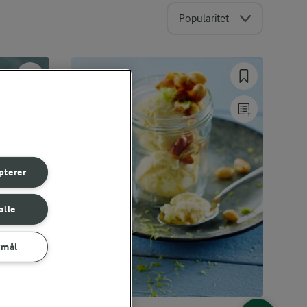
Popularitet
pterer
alle
rmål