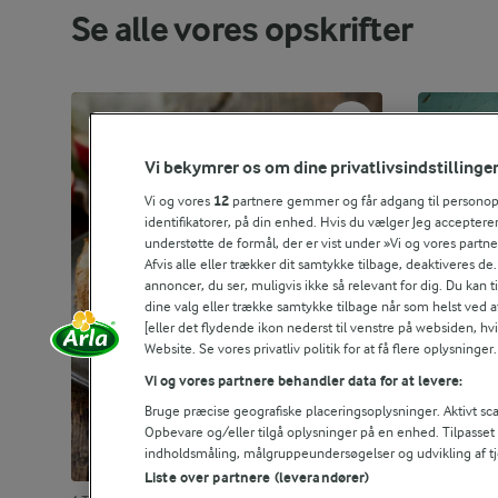
Se alle vores opskrifter
Vi bekymrer os om dine privatlivsindstillinge
Vi og vores
12
partnere gemmer og får adgang til personoply
identifikatorer, på din enhed. Hvis du vælger Jeg accepterer
understøtte de formål, der er vist under »Vi og vores partn
Afvis alle eller trækker dit samtykke tilbage, deaktiveres de
annoncer, du ser, muligvis ikke så relevant for dig. Du kan 
dine valg eller trække samtykke tilbage når som helst ved a
[eller det flydende ikon nederst til venstre på websiden, hvis
Website. Se vores privatliv politik for at få flere oplysninger.
Vi og vores partnere behandler data for at levere:
Bruge præcise geografiske placeringsoplysninger. Aktivt scan
Opbevare og/eller tilgå oplysninger på en enhed. Tilpasse
indholdsmåling, målgruppeundersøgelser og udvikling af tj
Liste over partnere (leverandører)