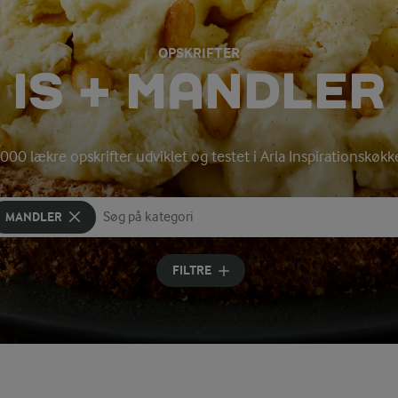
OPSKRIFTER
IS + MANDLER
000 lækre opskrifter udviklet og testet i Arla Inspirationskøk
MANDLER
Søg på kategori
Indtast søgeord for at søge
FILTRE