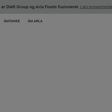
ni er DMK Group og Arla Foods fusioneret.
Læs pressemedde
OMTANKE
OM ARLA