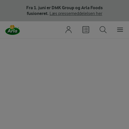
Fra 1. juni er DMK Group og Arla Foods
fusioneret.
Læs pressemeddelelsen her