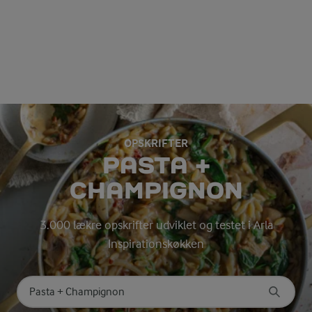
OPSKRIFTER
PASTA +
CHAMPIGNON
3.000 lækre opskrifter udviklet og testet i Arla
Inspirationskøkken
Søg på kategori