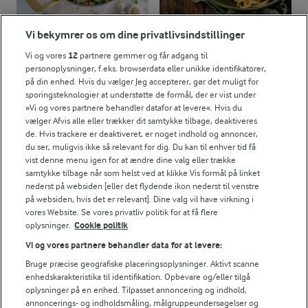
Vi bekymrer os om dine privatlivsindstillinger
30 MIN
45 MIN
Vi og vores
12
partnere gemmer og får adgang til
Marry me chicken
Beluga bolognese
personoplysninger, f.eks. browserdata eller unikke identifikatorer,
orzo
på din enhed. Hvis du vælger Jeg accepterer, gør det muligt for
(61)
sporingsteknologier at understøtte de formål, der er vist under
(28)
»Vi og vores partnere behandler datafor at levere«. Hvis du
vælger Afvis alle eller trækker dit samtykke tilbage, deaktiveres
de. Hvis trackere er deaktiveret, er noget indhold og annoncer,
du ser, muligvis ikke så relevant for dig. Du kan til enhver tid få
vist denne menu igen for at ændre dine valg eller trække
samtykke tilbage når som helst ved at klikke Vis formål på linket
nederst på websiden [eller det flydende ikon nederst til venstre
på websiden, hvis det er relevant]. Dine valg vil have virkning i
vores Website. Se vores privatliv politik for at få flere
oplysninger.
Cookie politik
Vi og vores partnere behandler data for at levere:
Bruge præcise geografiske placeringsoplysninger. Aktivt scanne
enhedskarakteristika til identifikation. Opbevare og/eller tilgå
oplysninger på en enhed. Tilpasset annoncering og indhold,
20 MIN
30 MIN
annoncerings- og indholdsmåling, målgruppeundersøgelser og