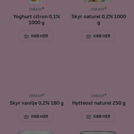
CHEASY®
CHEASY®
Yoghurt citron 0,1%
Skyr naturel 0,2% 1000
1000 g
g
KØB HER
KØB HER
YOGHURT CITRON 0,1% 1000 G
SKYR NATUREL 0,2
CHEASY®
CHEASY®
Skyr vanilje 0,2% 180 g
Hytteost naturel 250 g
KØB HER
KØB HER
SKYR VANILJE 0,2% 180 G
HYTTEOST NATURE