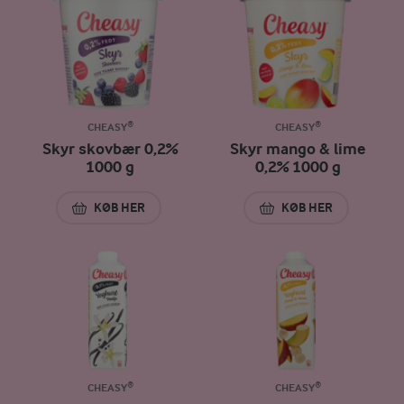
CHEASY®
CHEASY®
Skyr skovbær 0,2%
Skyr mango & lime
1000 g
0,2% 1000 g
KØB HER
KØB HER
SKYR SKOVBÆR 0,2% 1000 G
SKYR MANGO & LIM
CHEASY®
CHEASY®