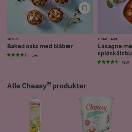
30 MIN
1 TIME 5 MIN
Baked oats med blåbær
Lasagne m
spidskålsbl
(34)
(10)
Alle Cheasy® produkter