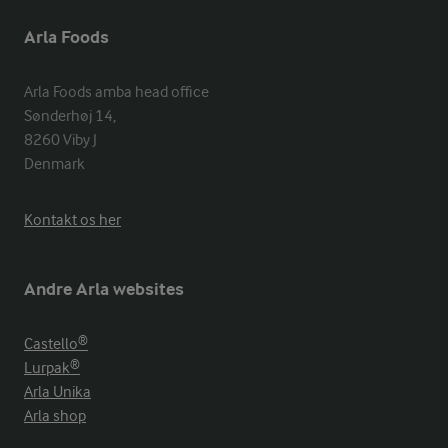
Arla Foods
Arla Foods amba head office

Sønderhøj 14, 

8260 Viby J 

Denmark
Kontakt os her
Andre Arla websites
Castello®
Lurpak®
Arla Unika
Arla shop