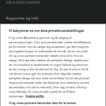
Arla in other countries
Rapporter og info
Vi bekymrer os om dine privatlivsindstillinger
Årsrapport
FarmAhead™ Check rapport
Vi og vores
12
partnere gemmer og får adgang til
Andelshaverinfo: Mælkepris
personoplysninger, f.eks. browserdata eller unikke identifikatorer,
på din enhed. Hvis du vælger Jeg accepterer, gør det muligt for
Fødevarestyrelsens smiley-rapporter for Arla Foods
sporingsteknologier at understøtte de formål, der er vist under
Fødevarestyrelsens smiley-rapporter for Jörd
»Vi og vores partnere behandler datafor at levere«. Hvis du
Fødevarestyrelsens smiley-rapporter for Lurpak PB
vælger Afvis alle eller trækker dit samtykke tilbage, deaktiveres
de. Hvis trackere er deaktiveret, er noget indhold og annoncer,
du ser, muligvis ikke så relevant for dig. Du kan til enhver tid få
vist denne menu igen for at ændre dine valg eller trække
samtykke tilbage når som helst ved at klikke Vis formål på linket
Følg
nederst på websiden [eller det flydende ikon nederst til venstre
på websiden, hvis det er relevant]. Dine valg vil have virkning i
vores Website. Se vores privatliv politik for at få flere
oplysninger.
Cookie politik
Vi og vores partnere behandler data for at levere: