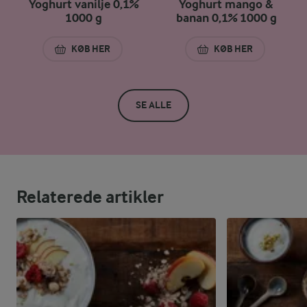
Yoghurt vanilje 0,1%
Yoghurt mango &
1000 g
banan 0,1% 1000 g
KØB HER
KØB HER
YOGHURT VANILJE 0,1% 1000 G
YOGHURT MANGO &
SE ALLE
Relaterede artikler