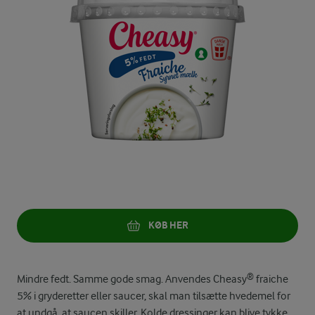
KØB HER
Mindre fedt. Samme gode smag. Anvendes Cheasy® fraiche
5% i gryderetter eller saucer, skal man tilsætte hvedemel for
at undgå, at saucen skiller. Kolde dressinger kan blive tykke